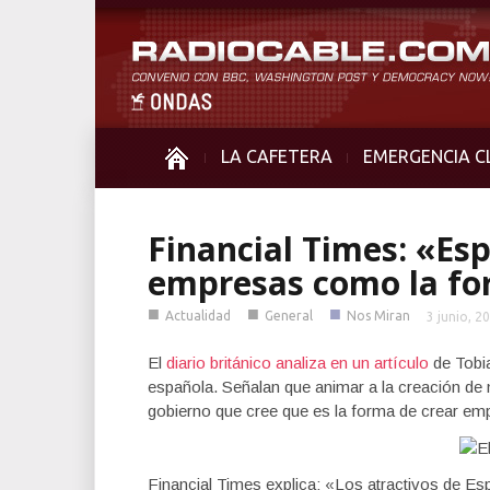
LA CAFETERA
EMERGENCIA C
Financial Times: «Es
empresas como la fo
■
■
■
Actualidad
General
Nos Miran
3 junio, 2
El
diario británico analiza en un artículo
de Tobi
española. Señalan que animar a la creación de 
gobierno que cree que es la forma de crear em
Financial Times explica: «Los atractivos de E