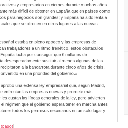
rporativos y empresarios en ciernes durante muchos años:
stante más difícil de obtener en España que en países como
icos para negocios son grandes; y España ha sido lenta a
fiscales que se ofrecen en otros lugares a las nuevas
español estaba en pleno apogeo y las empresas de
an trabajadores a un ritmo frenético, estos obstáculos
España lucha por conseguir que 6 millones de
nta desesperadamente sustituir al menos algunas de las
cipitaron a la bancarrota durante cinco años de crisis.
onvertido en una prioridad del gobierno.»
e aprobó una extensa ley empresarial que, según Madrid,
 se enfrentan las empresas nuevas y promete más
les gustan las líneas generales de la ley, pero advierten
el régimen que el gobierno espera tener en marcha antes
btener todos los permisos necesarios en un solo lugar y
 (pago)
]