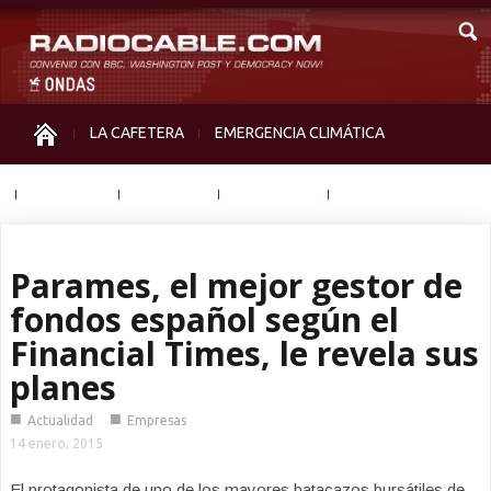
LA CAFETERA
EMERGENCIA CLIMÁTICA
IGUALDAD
MEMORIA
NOS MIRAN
OTRAS
Parames, el mejor gestor de
fondos español según el
Financial Times, le revela sus
planes
■
■
Actualidad
Empresas
14 enero, 2015
El protagonista de uno de los mayores batacazos bursátiles de