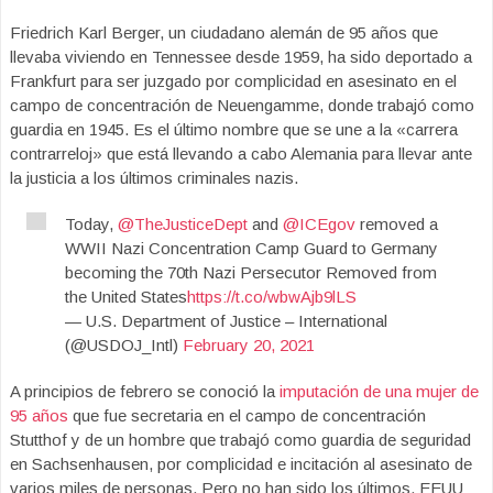
Friedrich Karl Berger, un ciudadano alemán de 95 años que
llevaba viviendo en Tennessee desde 1959, ha sido deportado a
Frankfurt para ser juzgado por complicidad en asesinato en el
campo de concentración de Neuengamme, donde trabajó como
guardia en 1945. Es el último nombre que se une a la «carrera
contrarreloj» que está llevando a cabo Alemania para llevar ante
la justicia a los últimos criminales nazis.
Today,
@TheJusticeDept
and
@ICEgov
removed a
WWII Nazi Concentration Camp Guard to Germany
becoming the 70th Nazi Persecutor Removed from
the United States
https://t.co/wbwAjb9lLS
— U.S. Department of Justice – International
(@USDOJ_Intl)
February 20, 2021
A principios de febrero se conoció la
imputación de una mujer de
95 años
que fue secretaria en el campo de concentración
Stutthof y de un hombre que trabajó como guardia de seguridad
en Sachsenhausen, por complicidad e incitación al asesinato de
varios miles de personas. Pero no han sido los últimos. EEUU