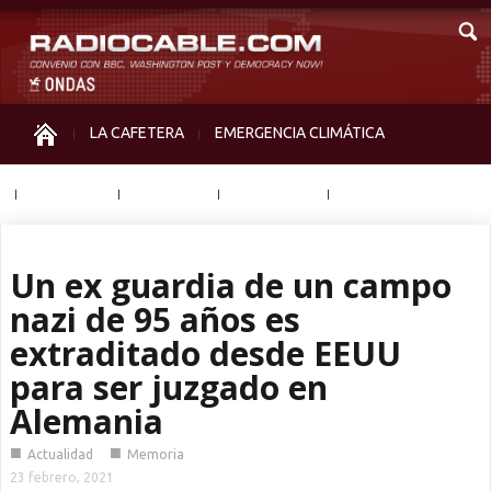
LA CAFETERA
EMERGENCIA CLIMÁTICA
IGUALDAD
MEMORIA
NOS MIRAN
OTRAS
Un ex guardia de un campo
nazi de 95 años es
extraditado desde EEUU
para ser juzgado en
Alemania
■
■
Actualidad
Memoria
23 febrero, 2021