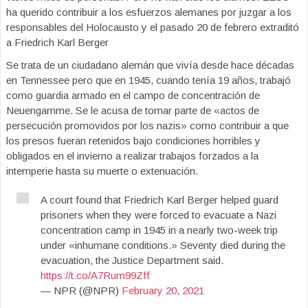
ha querido contribuir a los esfuerzos alemanes por juzgar a los
responsables del Holocausto y el pasado 20 de febrero extraditó
a Friedrich Karl Berger
Se trata de un ciudadano alemán que vivía desde hace décadas
en Tennessee pero que en 1945, cuando tenía 19 años, trabajó
como guardia armado en el campo de concentración de
Neuengamme. Se le acusa de tomar parte de «actos de
persecución promovidos por los nazis» como contribuir a que
los presos fueran retenidos bajo condiciones horribles y
obligados en el invierno a realizar trabajos forzados a la
intemperie hasta su muerte o extenuación.
A court found that Friedrich Karl Berger helped guard
prisoners when they were forced to evacuate a Nazi
concentration camp in 1945 in a nearly two-week trip
under «inhumane conditions.» Seventy died during the
evacuation, the Justice Department said.
https://t.co/A7Rum99Zff
— NPR (@NPR)
February 20, 2021