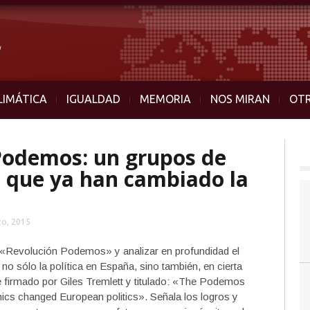
LIMÁTICA
IGUALDAD
MEMORIA
NOS MIRAN
OT
Podemos: un grupos de
 que ya han cambiado la
o, 2015
de «Revolución Podemos» y analizar en profundidad el
o sólo la política en España, sino también, en cierta
je firmado por Giles Tremlett y titulado: «The Podemos
mics changed European politics». Señala los logros y