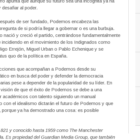
ero apunta que aunque su futuro sea una incógnita ya ha
desafiar al poder.
después de ser fundado, Podemos encabeza las
regunta de si podría llegar a gobernar o es una burbuja.
o nació y creció el partido, centrándose fundamentalmente
 e incidiendo en el movimiento de los Indignados como
igo Errejón, Miguel Urban o Pablo Echenique y se
tus quo de la política en España.
radicciones que acompañan a Podemos desde su
mático en busca del poder y defender la democracia
arias pese a depender de la popularidad de su líder. En
la visión de que el éxito de Podemos se debe a una
r académicos con talento siguiendo un manual
to con el idealismo dictarán el futuro de Podemos y que
a, porque ya ha demostrado una cosa: es posible
n 1821 y conocido hasta 1959 como The Manchester
erda. Es propiedad del Guardian Media Group, que también