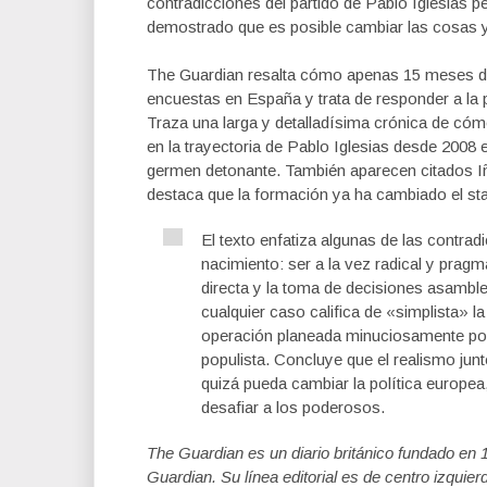
contradicciones del partido de Pablo Iglesias p
demostrado que es posible cambiar las cosas y 
The Guardian resalta cómo apenas 15 meses 
encuestas en España y trata de responder a la p
Traza una larga y detalladísima crónica de cóm
en la trayectoria de Pablo Iglesias desde 2008
germen detonante. También aparecen citados Iñ
destaca que la formación ya ha cambiado el sta
El texto enfatiza algunas de las cont
nacimiento: ser a la vez radical y prag
directa y la toma de decisiones asamble
cualquier caso califica de «simplista» 
operación planeada minuciosamente po
populista. Concluye que el realismo jun
quizá pueda cambiar la política europe
desafiar a los poderosos.
The Guardian
es un diario británico fundado e
Guardian. Su línea editorial es de centro izqui