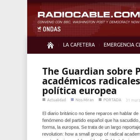
LA CAFETERA
EMERGENCIA C
The Guardian sobre 
académicos radicales
política europea
■
■
■
Actualidad
Nos Miran
PORTADA
31 marz
El diario británico no tiene reparos en hablar 
fenómeno del partido español que ha sacudido, n
forma, la europea. Se trata de un largo reporta
revolution: how a small group of radical acade