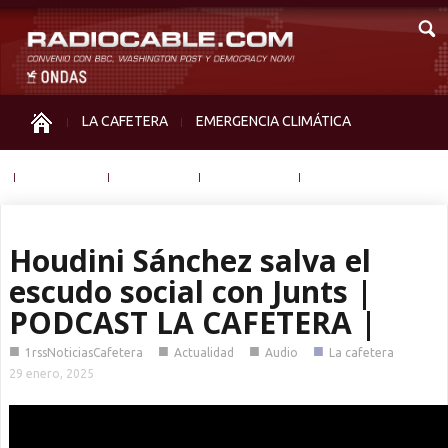
LA CAFETERA
EMERGENCIA CLIMÁTICA
IGUALDAD
MEMORIA
NOS MIRAN
OTRAS
Houdini Sánchez salva el
escudo social con Junts |
PODCAST LA CAFETERA |
■
■
■
■
1rssNoticiasCafetera
Actualidad
Audio
La cafetera
29 enero, 2025