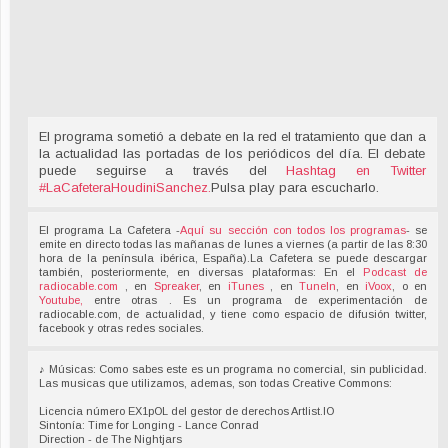
El programa sometió a debate en la red el tratamiento que dan a
la actualidad las portadas de los periódicos del día. El debate
puede seguirse a través del
Hashtag en Twitter
#LaCafeteraHoudiniSanchez
.
Pulsa play para escucharlo.
El programa La Cafetera -
Aquí su sección con todos los programas
- se
emite en directo todas las mañanas de lunes a viernes (a partir de las 8:30
hora de la península ibérica, España).La Cafetera se puede descargar
también, posteriormente, en diversas plataformas: En el
Podcast de
radiocable.com
, en
Spreaker
, en
iTunes
, en
TuneIn
, en
iVoox
, o en
Youtube,
entre otras . Es un programa de experimentación de
radiocable.com, de actualidad, y tiene como espacio de difusión twitter,
facebook y otras redes sociales.
♪ Músicas: Como sabes este es un programa no comercial, sin publicidad.
Las musicas que utilizamos, ademas, son todas Creative Commons:
Licencia número EX1pOL del gestor de derechos Artlist.IO
Sintonía: Time for Longing - Lance Conrad
Direction - de The Nightjars