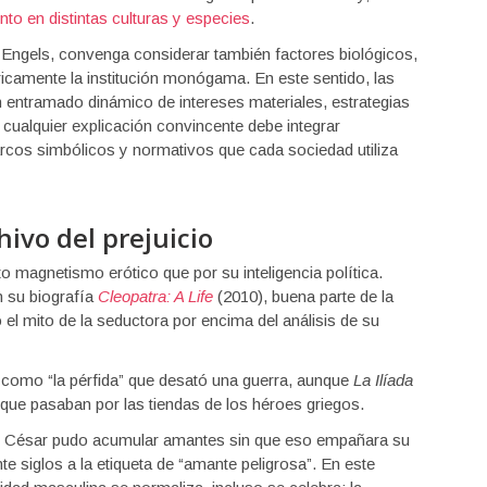
to en distintas culturas y especies
.
 Engels, convenga considerar también factores biológicos,
ricamente la institución monógama. En este sentido, las
 entramado dinámico de intereses materiales, estrategias
 cualquier explicación convincente debe integrar
cos simbólicos y normativos que cada sociedad utiliza
chivo del prejuicio
 magnetismo erótico que por su inteligencia política.
n su biografía
Cleopatra: A Life
(2010), buena parte de la
ado el mito de la seductora por encima del análisis de su
 como “la pérfida” que desató una guerra, aunque
La Ilíada
que pasaban por las tiendas de los héroes griegos.
ulio César pudo acumular amantes sin que eso empañara su
nte siglos a la etiqueta de “amante peligrosa”. En este