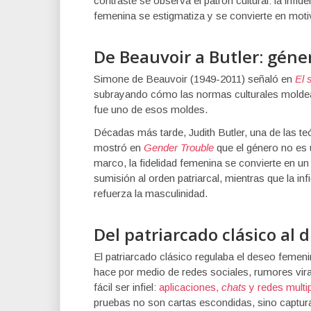
contraste se observa el patrón cultural: la infid
femenina se estigmatiza y se convierte en moti
De Beauvoir a Butler: géner
Simone de Beauvoir (1949-2011) señaló en
El 
subrayando cómo las normas culturales moldean 
fue uno de esos moldes.
Décadas más tarde, Judith Butler, una de las te
mostró en
Gender Trouble
que el género no es 
marco, la fidelidad femenina se convierte en u
sumisión al orden patriarcal, mientras que la i
refuerza la masculinidad.
Del patriarcado clásico al d
El patriarcado clásico regulaba el deseo femenino
hace por medio de redes sociales, rumores vira
fácil ser infiel:
aplicaciones,
chats
y redes multip
pruebas no son cartas escondidas, sino captura