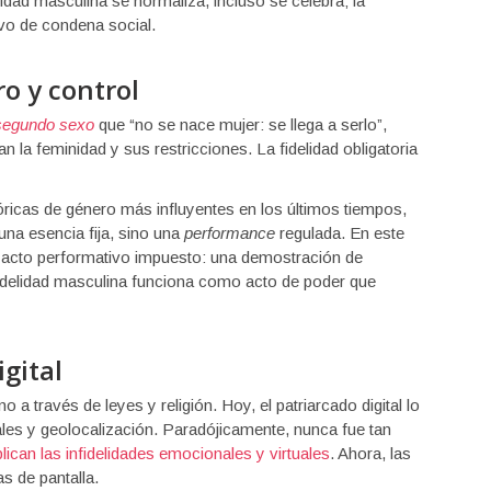
elidad masculina se normaliza, incluso se celebra; la
vo de condena social.
o y control
segundo sexo
que “no se nace mujer: se llega a serlo”,
la feminidad y sus restricciones. La fidelidad obligatoria
óricas de género más influyentes en los últimos tiempos,
una esencia fija, sino una
performance
regulada. En este
n acto performativo impuesto: una demostración de
nfidelidad masculina funciona como acto de poder que
igital
 a través de leyes y religión. Hoy, el patriarcado digital lo
les y geolocalización. Paradójicamente, nunca fue tan
lican las infidelidades emocionales y virtuales
. Ahora, las
s de pantalla.