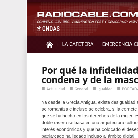
LA CAFETERA
EMERGENCIA C
Por qué la infidelida
condena y de la mas
■
■
■
■
Actualidad
General
Igualdad
PORTAD
Ya desde la Grecia Antigua, existe desigualdad a
se romantiza e incluso se celebra, si la comete
que se ha hecho en los derechos de la mujer, 
doble rasero se basa en una arquitectura cultu
interés económicos y que ha colocado el deseo 
patriarcado ha llegado incluso al ámbito digital.