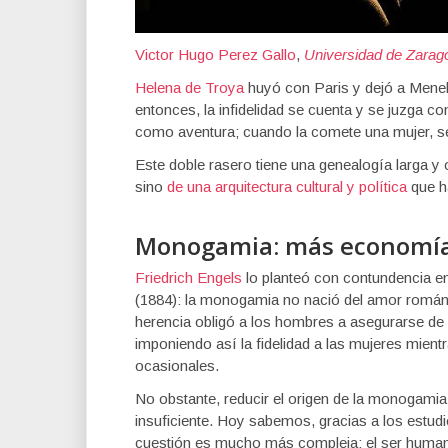
Victor Hugo Perez Gallo
,
Universidad de Zarag
Helena de Troya
huyó con Paris y dejó a Mene
entonces, la infidelidad se cuenta y se juzga 
como aventura; cuando la comete una mujer, se
Este doble rasero tiene una genealogía larga y 
sino
de una arquitectura cultural y política
que ha
Monogamia: más economí
Friedrich Engels
lo planteó con contundencia e
(1884): la monogamia no nació del amor románti
herencia obligó a los hombres a asegurarse de
imponiendo así la fidelidad a las mujeres mient
ocasionales.
No obstante, reducir el origen de la monogamia 
insuficiente. Hoy sabemos, gracias a los estudio
cuestión es mucho más compleja: el ser human