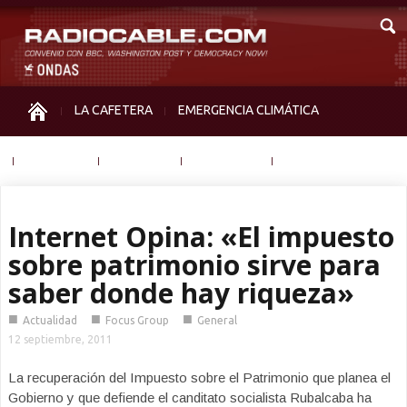
LA CAFETERA
EMERGENCIA CLIMÁTICA
IGUALDAD
MEMORIA
NOS MIRAN
OTRAS
Internet Opina: «El impuesto
sobre patrimonio sirve para
saber donde hay riqueza»
■
■
■
Actualidad
Focus Group
General
12 septiembre, 2011
La recuperación del Impuesto sobre el Patrimonio que planea el
Gobierno y que defiende el canditato socialista Rubalcaba ha