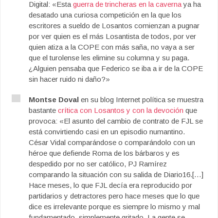
Digital: «Esta
guerra de trincheras en la caverna
ya ha
desatado una curiosa competición en la que los
escritores a sueldo de Losantos comienzan a pugnar
por ver quien es el más Losantista de todos, por ver
quien atiza a la COPE con más saña, no vaya a ser
que el turolense les elimine su columna y su paga.
¿Alguien pensaba que Federico se iba a ir de la COPE
sin hacer ruido ni daño?»
Montse Doval
en su blog Internet política se muestra
bastante
crítica con Losantos y con la devoción
que
provoca: «El asunto del cambio de contrato de FJL se
está convirtiendo casi en un episodio numantino.
César Vidal comparándose o comparándolo con un
héroe que defiende Roma de los bárbaros y es
despedido por no ser católico, PJ Ramírez
comparando la situación con su salida de Diario16.[…]
Hace meses, lo que FJL decía era reproducido por
partidarios y detractores pero hace meses que lo que
dice es irrelevante porque es siempre lo mismo y mal
fundamentado, simplemente gritado. La gente se