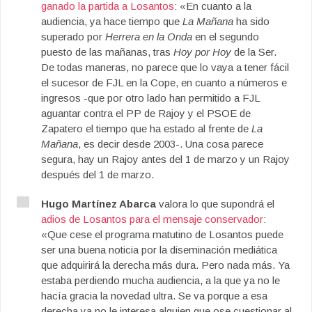
ganado la partida a Losantos
: «En cuanto a la
audiencia, ya hace tiempo que
La Mañana
ha sido
superado por
Herrera en la Onda
en el segundo
puesto de las mañanas, tras
Hoy por Hoy
de la Ser.
De todas maneras, no parece que lo vaya a tener fácil
el sucesor de FJL en la Cope, en cuanto a números e
ingresos -que por otro lado han permitido a FJL
aguantar contra el PP de Rajoy y el PSOE de
Zapatero el tiempo que ha estado al frente de
La
Mañana
, es decir desde 2003-. Una cosa parece
segura, hay un Rajoy antes del 1 de marzo y un Rajoy
después del 1 de marzo.
Hugo Martínez Abarca
valora lo que supondrá el
adios de Losantos para el mensaje conservador
:
«Que cese el programa matutino de Losantos puede
ser una buena noticia por la diseminación mediática
que adquirirá la derecha más dura. Pero nada más. Ya
estaba perdiendo mucha audiencia, a la que ya no le
hacía gracia la novedad ultra. Se va porque a esa
derecha ya no le interesa alguien que ose cuestionar al