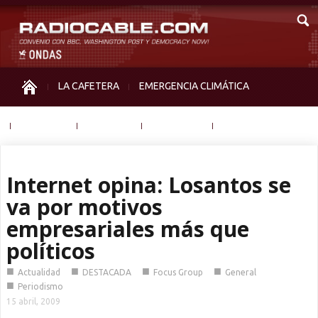
LA CAFETERA
EMERGENCIA CLIMÁTICA
IGUALDAD
MEMORIA
NOS MIRAN
OTRAS
Internet opina: Losantos se
va por motivos
empresariales más que
políticos
■
■
■
■
Actualidad
DESTACADA
Focus Group
General
■
Periodismo
15 abril, 2009