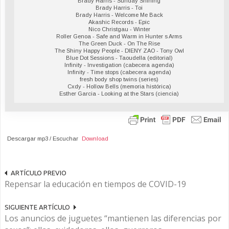
Brady Harris - Sunday Shining
Brady Harris - Toi
Brady Harris - Welcome Me Back
Akashic Records - Epic
Nico Christgau - Winter
Roller Genoa - Safe and Warm in Hunter s Arms
The Green Duck - On The Rise
The Shiny Happy People - DIENY ZAO - Tony Owl
Blue Dot Sessions - Taoudella (editorial)
Infinity - Investigation (cabecera agenda)
Infinity - Time stops (cabecera agenda)
fresh body shop twins (series)
Cxdy - Hollow Bells (memoria histórica)
Esther Garcia - Looking at the Stars (ciencia)
Descargar mp3 / Escuchar
Download
ARTÍCULO PREVIO
Repensar la educación en tiempos de COVID-19
SIGUIENTE ARTÍCULO
Los anuncios de juguetes “mantienen las diferencias por