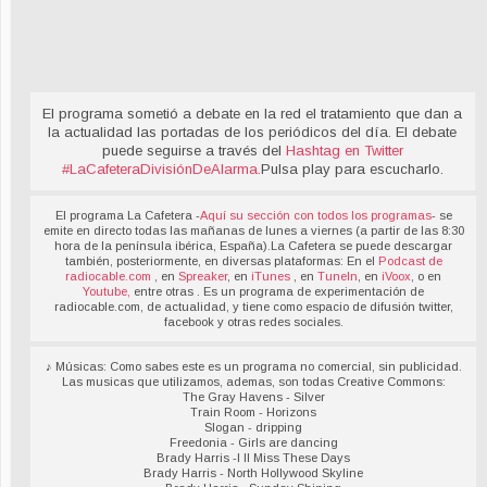
El programa sometió a debate en la red el tratamiento que dan a
la actualidad las portadas de los periódicos del día. El debate
puede seguirse a través del
Hashtag en Twitter
#LaCafeteraDivisiónDeAlarma
.
Pulsa play para escucharlo.
El programa La Cafetera -
Aquí su sección con todos los programas
- se
emite en directo todas las mañanas de lunes a viernes (a partir de las 8:30
hora de la península ibérica, España).La Cafetera se puede descargar
también, posteriormente, en diversas plataformas: En el
Podcast de
radiocable.com
, en
Spreaker
, en
iTunes
, en
TuneIn
, en
iVoox
, o en
Youtube,
entre otras . Es un programa de experimentación de
radiocable.com, de actualidad, y tiene como espacio de difusión twitter,
facebook y otras redes sociales.
♪ Músicas: Como sabes este es un programa no comercial, sin publicidad.
Las musicas que utilizamos, ademas, son todas Creative Commons:
The Gray Havens - Silver
Train Room - Horizons
Slogan - dripping
Freedonia - Girls are dancing
Brady Harris -I ll Miss These Days
Brady Harris - North Hollywood Skyline