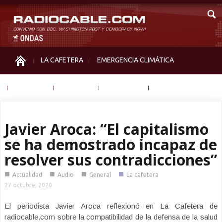
LA CAFETERA
EMERGENCIA CLIMÁTICA
IGUALDAD
MEMORIA
NOS MIRAN
OTRAS
Javier Aroca: “El capitalismo
se ha demostrado incapaz de
resolver sus contradicciones”
■
■
■
■
Actualidad
Audio
General
La cafetera
27 octubre, 2020
El periodista Javier Aroca reflexionó en La Cafetera de
radiocable.com sobre la compatibilidad de la defensa de la salud