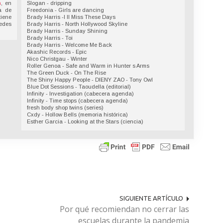
n
, en
Slogan - dripping
a de
Freedonia - Girls are dancing
tiene
Brady Harris -I ll Miss These Days
redes
Brady Harris - North Hollywood Skyline
Brady Harris - Sunday Shining
Brady Harris - Toi
Brady Harris - Welcome Me Back
Akashic Records - Epic
Nico Christgau - Winter
Roller Genoa - Safe and Warm in Hunter s Arms
The Green Duck - On The Rise
The Shiny Happy People - DIENY ZAO - Tony Owl
Blue Dot Sessions - Taoudella (editorial)
Infinity - Investigation (cabecera agenda)
Infinity - Time stops (cabecera agenda)
fresh body shop twins (series)
Cxdy - Hollow Bells (memoria histórica)
Esther Garcia - Looking at the Stars (ciencia)
SIGUIENTE ARTÍCULO
Por qué recomiendan no cerrar las
escuelas durante la pandemia