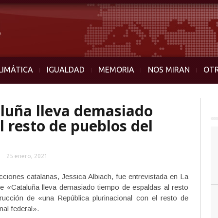
LIMÁTICA
IGUALDAD
MEMORIA
NOS MIRAN
OT
taluña lleva demasiado
l resto de pueblos del
25 enero, 2021
iones catalanas, Jessica Albiach, fue entrevistada en La
e «Cataluña lleva demasiado tiempo de espaldas al resto
rucción de «una República plurinacional con el resto de
al federal».