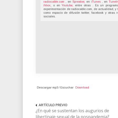
radiocable.com
, en
Spreaker
, en
iTunes
, en
TuneI
iVoox
, o en
Youtube,
entre otras . Es un program
experimentación de radiocable.com, de actualidad, y 
como espacio de difusión twitter, facebook y otras 
sociales.
Descargar mp3 / Escuchar
Download
ARTÍCULO PREVIO
¿En qué se sustentan los augurios de
libertinaje sexual de la pospandemia?