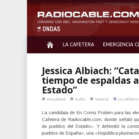
LA CAFETERA
EMERGENCIA C
Jessica Albiach: “Ca
tiempo de espaldas a
Estado”
■
■
■
■
Actualidad
Audio
General
La cafetera
La candidata de En Comú Podem para las elecc
Cafetera de Radiocable.com, donde señaló qu
de pueblos del Estado». Y defendió la const
pueblos de España», una «República plurinacion