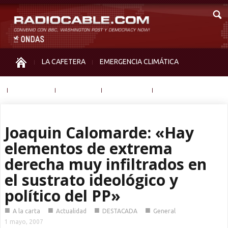
LA CAFETERA
EMERGENCIA CLIMÁTICA
IGUALDAD
MEMORIA
NOS MIRAN
OTRAS
Joaquin Calomarde: «Hay
elementos de extrema
derecha muy infiltrados en
el sustrato ideológico y
político del PP»
■
■
■
■
A la carta
Actualidad
DESTACADA
General
1 mayo, 2007