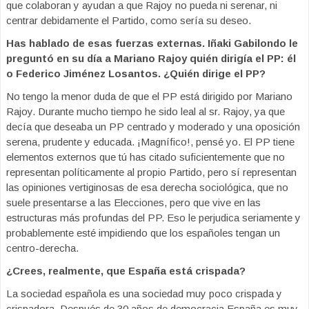
que colaboran y ayudan a que Rajoy no pueda ni serenar, ni
centrar debidamente el Partido, como sería su deseo.
Has hablado de esas fuerzas externas. Iñaki Gabilondo le
preguntó en su día a Mariano Rajoy quién dirigía el PP: él
o Federico Jiménez Losantos. ¿Quién dirige el PP?
No tengo la menor duda de que el PP está dirigido por Mariano
Rajoy. Durante mucho tiempo he sido leal al sr. Rajoy, ya que
decía que deseaba un PP centrado y moderado y una oposición
serena, prudente y educada. ¡Magnífico!, pensé yo. El PP tiene
elementos externos que tú has citado suficientemente que no
representan políticamente al propio Partido, pero sí representan
las opiniones vertiginosas de esa derecha sociológica, que no
suele presentarse a las Elecciones, pero que vive en las
estructuras más profundas del PP. Eso le perjudica seriamente y
probablemente esté impidiendo que los españoles tengan un
centro-derecha.
¿Crees, realmente, que España está crispada?
La sociedad española es una sociedad muy poco crispada y
crispadora. Después de 30 años de democracia España es muy