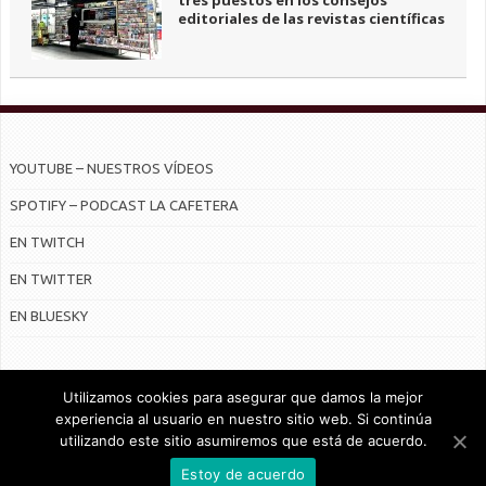
tres puestos en los consejos
editoriales de las revistas científicas
YOUTUBE – NUESTROS VÍDEOS
SPOTIFY – PODCAST LA CAFETERA
EN TWITCH
EN TWITTER
EN BLUESKY
Utilizamos cookies para asegurar que damos la mejor
experiencia al usuario en nuestro sitio web. Si continúa
utilizando este sitio asumiremos que está de acuerdo.
© Radiocable en Internet S.L.
Estoy de acuerdo
CONTRATO DE SERVICIOS Y POLÍTICA DE PRIVACIDAD