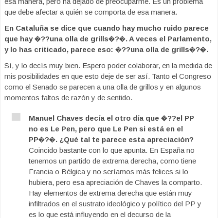
esa manera, pero ha dejado de preocuparme. Es un problema
que debe afectar a quién se comporta de esa manera.
En Cataluña se dice que cuando hay mucho ruido parece
que hay �??una olla de grills�?�. A veces el Parlamento,
y lo has criticado, parece eso: �??una olla de grills�?�.
Sí, y lo decís muy bien. Espero poder colaborar, en la medida de
mis posibilidades en que esto deje de ser así. Tanto el Congreso
como el Senado se parecen a una olla de grillos y en algunos
momentos faltos de razón y de sentido.
Manuel Chaves decía el otro día que �??el PP
no es Le Pen, pero que Le Pen si está en el
PP�?�. ¿Qué tal te parece esta apreciación?
Coincido bastante con lo que apunta. En España no
tenemos un partido de extrema derecha, como tiene
Francia o Bélgica y no seríamos más felices si lo
hubiera, pero esa apreciación de Chaves la comparto.
Hay elementos de extrema derecha que están muy
infiltrados en el sustrato ideológico y político del PP y
es lo que está influyendo en el decurso de la