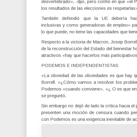
desvertebrado», -djio, pero confió en que «el
los resultados de las elecciones es respetarlas
También defendió que la UE debería hac
inclusivas y como generadoras de empleo» pa
lo que puede, no tiene las capacidades que tie
Respecto a la victoria de Macron, Josep Borrel
de la reconstrucción del Estado del bienestar 
atractivos «hay que hacerlos más participativo
PODEMOS E INDEPENDENTISTAS
«La obviedad de las obviedades es que hay q
Borrell. «¿Cómo vamos a resolver los probl
Podemos «cuando conviene». «¿ O es que en 
se preguntó.
Sin embargo no dejó de lado la crítica hacia el
presenten una moción de censura cuando permi
con Podemos es una exigencia inevitable de acc