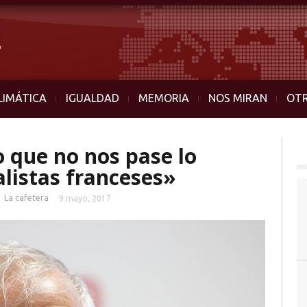
LIMÁTICA
IGUALDAD
MEMORIA
NOS MIRAN
OT
o que no nos pase lo
alistas franceses»
■
La cafetera
9 mayo, 2017