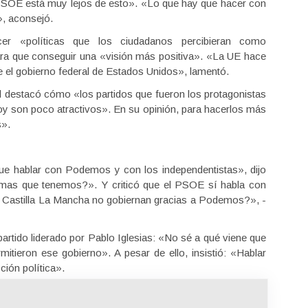
 PSOE está muy lejos de esto». «Lo que hay que hacer con
», aconsejó.
er «políticas que los ciudadanos percibieran como
ra que conseguir una «visión más positiva». «La UE hace
ne el gobierno federal de Estados Unidos», lamentó.
l destacó cómo «los partidos que fueron los protagonistas
hoy son poco atractivos». En su opinión, para hacerlos más
s».
ue hablar con Podemos y con los independentistas», dijo
emas que tenemos?». Y criticó que el PSOE sí habla con
Castilla La Mancha no gobiernan gracias a Podemos?», -
 partido liderado por Pablo Iglesias: «No sé a qué viene que
tieron ese gobierno». A pesar de ello, insistió: «Hablar
ión política».