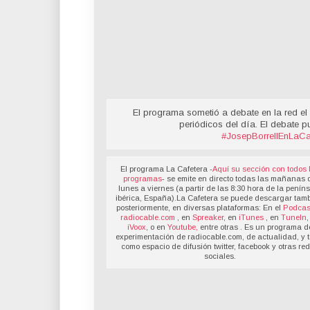
El programa sometió a debate en la red el 
periódicos del día. El debate p
#JosepBorrellEnLaCa
El programa La Cafetera -
Aquí su sección con todos 
programas
- se emite en directo todas las mañanas 
lunes a viernes (a partir de las 8:30 hora de la penín
ibérica, España).La Cafetera se puede descargar tamb
posteriormente, en diversas plataformas: En el
Podcas
radiocable.com
, en
Spreaker
, en
iTunes
, en
TuneIn
,
iVoox
, o en
Youtube,
entre otras . Es un programa d
experimentación de radiocable.com, de actualidad, y t
como espacio de difusión twitter, facebook y otras re
sociales.