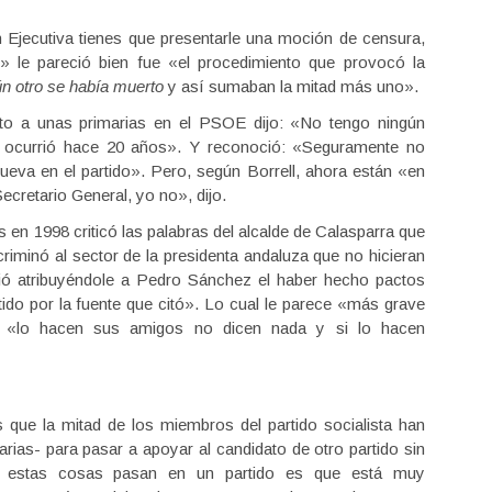
Ejecutiva tienes que presentarle una moción de censura,
 le pareció bien fue «el procedimiento que provocó la
n otro se había muerto
y así sumaban la mitad más uno».
to a unas primarias en el PSOE dijo: «No tengo ningún
 ocurrió hace 20 años». Y reconoció: «Seguramente no
ueva en el partido». Pero, según Borrell, ahora están «en
cretario General, yo no», dijo.
s en 1998 criticó las palabras del alcalde de Calasparra que
criminó al sector de la presidenta andaluza que no hicieran
ió atribuyéndole a Pedro Sánchez el haber hecho pactos
ido por la fuente que citó». Lo cual le parece «más grave
o «lo hacen sus amigos no dicen nada y si lo hacen
 que la mitad de los miembros del partido socialista han
ias- para pasar a apoyar al candidato de otro partido sin
do estas cosas pasan en un partido es que está muy