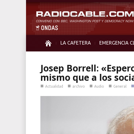
LA CAFETERA
EMERGENCIA C
Josep Borrell: «Esper
mismo que a los soci
■
■
■
■
Actualidad
archivo
Audio
General