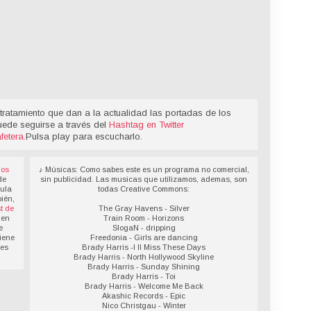
tratamiento que dan a la actualidad las portadas de los
uede seguirse a través del
Hashtag en Twitter
fetera
.
Pulsa play para escucharlo.
los
♪ Músicas: Como sabes este es un programa no comercial,
de
sin publicidad. Las musicas que utilizamos, ademas, son
sula
todas Creative Commons:
ién,
t de
The Gray Havens - Silver
 en
Train Room - Horizons
e
SlogaN - dripping
iene
Freedonia - Girls are dancing
des
Brady Harris -I ll Miss These Days
Brady Harris - North Hollywood Skyline
Brady Harris - Sunday Shining
Brady Harris - Toi
Brady Harris - Welcome Me Back
Akashic Records - Epic
Nico Christgau - Winter