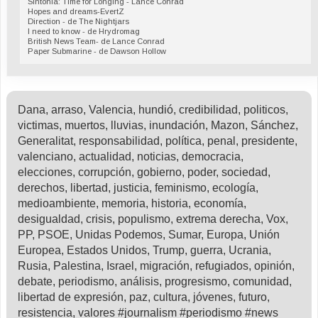
Sintonía: Time for Longing - Lance Conrad
Hopes and dreams-EvertZ
Direction - de The Nightjars
I need to know - de Hrydromag
British News Team- de Lance Conrad
Paper Submarine - de Dawson Hollow
Dana, arraso, Valencia, hundió, credibilidad, politicos,
victimas, muertos, lluvias, inundación, Mazon, Sánchez,
Generalitat, responsabilidad, política, penal, presidente,
valenciano, actualidad, noticias, democracia,
elecciones, corrupción, gobierno, poder, sociedad,
derechos, libertad, justicia, feminismo, ecología,
medioambiente, memoria, historia, economía,
desigualdad, crisis, populismo, extrema derecha, Vox,
PP, PSOE, Unidas Podemos, Sumar, Europa, Unión
Europea, Estados Unidos, Trump, guerra, Ucrania,
Rusia, Palestina, Israel, migración, refugiados, opinión,
debate, periodismo, análisis, progresismo, comunidad,
libertad de expresión, paz, cultura, jóvenes, futuro,
resistencia, valores #journalism #periodismo #news