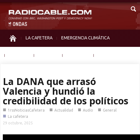
LA CAFETERA
EMERGENCIA CLIMÁTICA
IGUALDAD
MEMORIA
NOS MIRAN
OTRAS
La DANA que arrasó
Valencia y hundió la
credibilidad de los políticos
■
■
■
■
1rssNoticiasCafetera
Actualidad
Audio
General
■
La cafetera
29 octubre, 2025