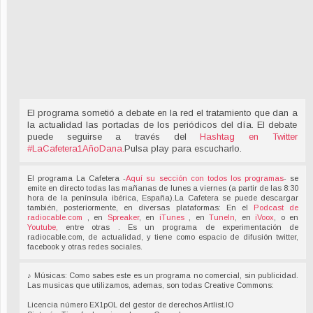
El programa sometió a debate en la red el tratamiento que dan a
la actualidad las portadas de los periódicos del día. El debate
puede seguirse a través del
Hashtag en Twitter
#LaCafetera1AñoDana
.
Pulsa play para escucharlo.
El programa La Cafetera -
Aquí su sección con todos los programas
- se
emite en directo todas las mañanas de lunes a viernes (a partir de las 8:30
hora de la península ibérica, España).La Cafetera se puede descargar
también, posteriormente, en diversas plataformas: En el
Podcast de
radiocable.com
, en
Spreaker
, en
iTunes
, en
TuneIn
, en
iVoox
, o en
Youtube,
entre otras . Es un programa de experimentación de
radiocable.com, de actualidad, y tiene como espacio de difusión twitter,
facebook y otras redes sociales.
♪ Músicas: Como sabes este es un programa no comercial, sin publicidad.
Las musicas que utilizamos, ademas, son todas Creative Commons:
Licencia número EX1pOL del gestor de derechos Artlist.IO