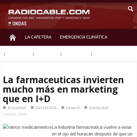
LA CAFETERA
EMERGENCIA CLIMÁTICA
IGUALDAD
MEMORIA
NOS MIRAN
OTRAS
La farmaceuticas invierten
mucho más en marketing
que en I+D
■
■
■
■
Actualidad
DESTACADA
General
Solidaridad
3 enero, 2008
La industria farmaceutica vuelve a estar
en el ojo del huracán después de que un