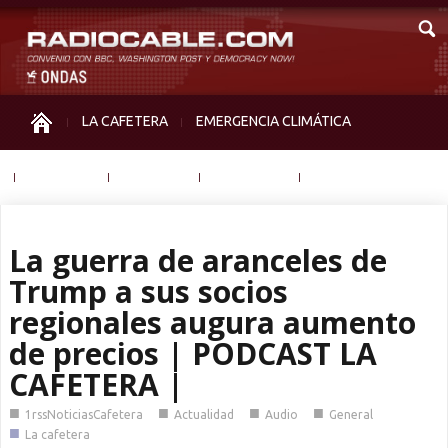
LA CAFETERA
EMERGENCIA CLIMÁTICA
IGUALDAD
MEMORIA
NOS MIRAN
OTRAS
La guerra de aranceles de
Trump a sus socios
regionales augura aumento
de precios | PODCAST LA
CAFETERA |
■
■
■
■
1rssNoticiasCafetera
Actualidad
Audio
General
■
La cafetera