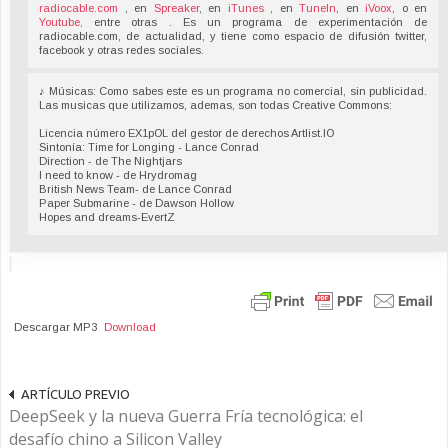
radiocable.com
, en
Spreaker
, en
iTunes
, en
TuneIn
, en
iVoox
, o en
Youtube,
entre otras . Es un programa de experimentación de
radiocable.com, de actualidad, y tiene como espacio de difusión twitter,
facebook y otras redes sociales.
♪ Músicas: Como sabes este es un programa no comercial, sin publicidad.
Las musicas que utilizamos, ademas, son todas Creative Commons:
Licencia número EX1pOL del gestor de derechos Artlist.IO
Sintonía: Time for Longing - Lance Conrad
Direction - de The Nightjars
I need to know - de Hrydromag
British News Team- de Lance Conrad
Paper Submarine - de Dawson Hollow
Hopes and dreams-EvertZ
Descargar MP3
Download
ARTÍCULO PREVIO
DeepSeek y la nueva Guerra Fría tecnológica: el
desafío chino a Silicon Valley