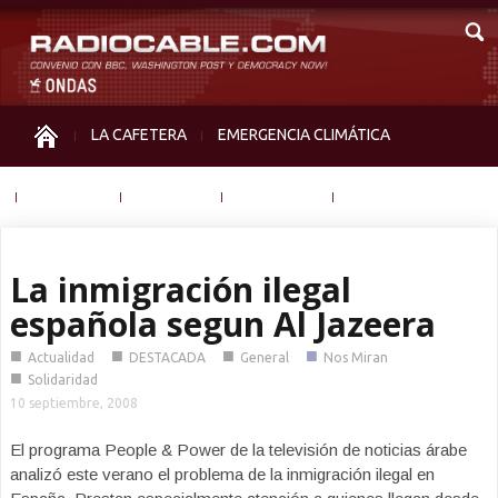
LA CAFETERA
EMERGENCIA CLIMÁTICA
IGUALDAD
MEMORIA
NOS MIRAN
OTRAS
La inmigración ilegal
española segun Al Jazeera
■
■
■
■
Actualidad
DESTACADA
General
Nos Miran
■
Solidaridad
10 septiembre, 2008
El programa People & Power de la televisión de noticias árabe
analizó este verano el problema de la inmigración ilegal en