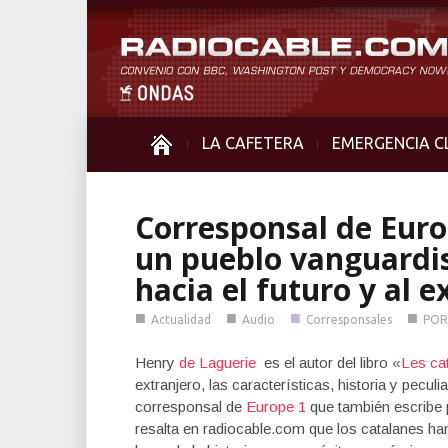
LA CAFETERA
EMERGENCIA C
Corresponsal de Euro
un pueblo vanguardi
hacia el futuro y al e
■
■
■
■
Actualidad
Audio
Corresponsales
POR
Henry
de Laguerie
es el autor del libro «
Les ca
extranjero, las características, historia y peculi
corresponsal de
Europe 1
que también escribe
resalta en radiocable.com que los catalanes h