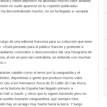
cultural y hasta deportivo ha aportado mucho valor añadido
visión no suele aparecer en la «opinión publicada»
 ha descentralizado mucho, no se ha llegado a «aceptar
ncargo de una editorial francesa para su colección que tiene
o: «Está pensado para el público francés y pretende a
 catalanes conocidos o desconocidos dar una fotografía de
a, al ser un país tan centralista, se entiende con muchas
es.»
rácter catalán como el amor por la vanguardia y el
ñoles, deportistas o gente que produce mucho valor
Yo cito a los hermanos Roca de El Celler de Can Roca,
n la historia de España han llegado primero a
de Dalí a Gaudí, y otros que lo siguen haciendo pero no
n pueblo bastante vanguardista, que siempre mira
bién hay un arraigo muy fuerte hacia la tierra. Y luego