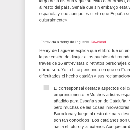
largo de la historia y que su éxito económico, 
al resto del país. Señala que sin embargo esta 
española y que aunque es cierto que España se
culturalmente».
Entrevista a Henry de Laguerie
Download
Henry de Laguerie explica que el libro fue un e
la pretensión de dibujar a los pueblos del mund
través de 16 entrevistas o retratos personajes
cómo son. Yo lo hice pensando en que en Franci
dificultades el hecho catalán y sus reclamacion
El corresponsal destaca aspectos del ca
emprendimiento: «Muchos artistas espa
añadido para España son de Cataluña. 
pero muchas de las cosas innovadoras e
Barcelona y luego al resto del país des
son tan conocidos. Los catalanes son u
hacia el futuro y al exterior. Aunque tam