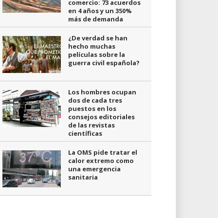
comercio: 73 acuerdos
en 4 años y un 350%
más de demanda
¿De verdad se han
hecho muchas
películas sobre la
guerra civil española?
Los hombres ocupan
dos de cada tres
puestos en los
consejos editoriales
de las revistas
científicas
La OMS pide tratar el
calor extremo como
una emergencia
sanitaria