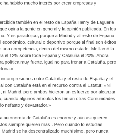
e ha habido mucho interés por crear empresas y
percibida también en el resto de España Henry de Laguerie
que opina la gente en general y la opinión publicada. En los
a. Y es paradójico, porque a Madrid y al resto de España
l económico, cultural o deportivo porque al final son éxitos
 una competencia, dentro del mismo estado. Me llamó la
era el 12% sobre toda España y Cataluña el 20%. Ahora
política muy fuerte, igual no para frenar a Cataluña, pero
elona.»
e incompresiones entre Cataluña y el resto de España y el
al con Cataluña está en el recurso contra el Estatut: «Ni
, ni Madrid, pero ambos hicieron un esfuerzo por alcanzar
tó, cuando algunos artículos los tenían otras Comunidades
do nefasto y devastador.»
 la autonomía de Cataluña es enorme y aún asi quieren
stos siempre quieren más´. Pero cuando lo estudias
e Madrid se ha descentralizado muchísimo, pero nunca