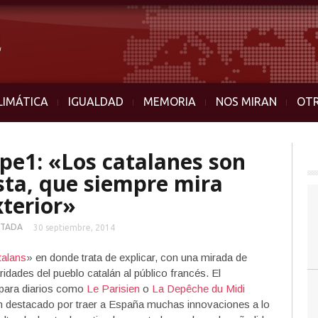
LIMÁTICA
IGUALDAD
MEMORIA
NOS MIRAN
OT
pe1: «Los catalanes son
sta, que siempre mira
xterior»
TADA
30 septiembre, 2014
talans
» en donde trata de explicar, con una mirada de
aridades del pueblo catalán al público francés. El
 para diarios como
Le Parisien
o
La Depêche du Midi
an destacado por traer a España muchas innovaciones a lo