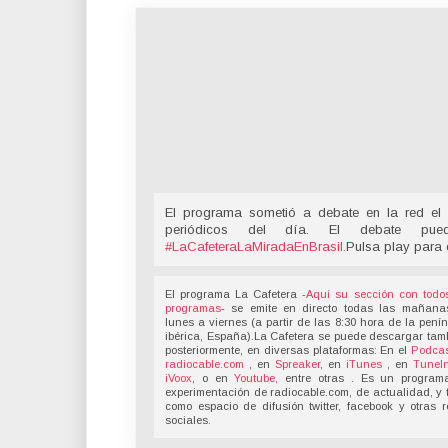
El programa sometió a debate en la red el 
periódicos del día. El debate pu
#LaCafeteraLaMiradaEnBrasil
.
Pulsa play para 
El programa La Cafetera -
Aquí su sección con todo
programas
- se emite en directo todas las mañana
lunes a viernes (a partir de las 8:30 hora de la pení
ibérica, España).La Cafetera se puede descargar tam
posteriormente, en diversas plataformas: En el
Podcas
radiocable.com
, en
Spreaker
, en
iTunes
, en
TuneI
iVoox
, o en
Youtube,
entre otras . Es un program
experimentación de radiocable.com, de actualidad, y 
como espacio de difusión twitter, facebook y otras 
sociales.