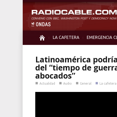
LA CAFETERA
EMERGENCIA C
Latinoamérica podría 
del “tiempo de guerr
abocados”
■
■
■
■
Actualidad
Audio
General
La cafetera