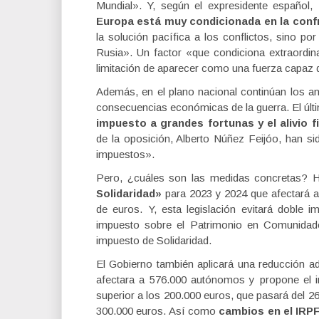
Mundial». Y, según el expresidente español,
Europa está muy condicionada en la conf
la solución pacífica a los conflictos, sino po
Rusia». Un factor «que condiciona extraordina
limitación de aparecer como una fuerza capaz 
Además, en el plano nacional continúan los an
consecuencias económicas de la guerra. El úl
impuesto a grandes fortunas y el alivio f
de la oposición, Alberto Núñez Feijóo, han s
impuestos».
Pero, ¿cuáles son las medidas concretas? H
Solidaridad»
para 2023 y 2024 que afectará a 
de euros. Y, esta legislación evitará doble
impuesto sobre el Patrimonio en Comunidad
impuesto de Solidaridad.
El Gobierno también aplicará una reducción a
afectara a 576.000 autónomos y propone el in
superior a los 200.000 euros, que pasará del 2
300.000 euros. Así como
cambios en el IRP