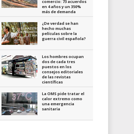
comercio: 73 acuerdos
en 4 años y un 350%
más de demanda
¿De verdad se han
hecho muchas
películas sobre la
guerra civil española?
Los hombres ocupan
dos de cada tres
puestos en los
consejos editoriales
de las revistas
científicas
La OMS pide tratar el
calor extremo como
una emergencia
sanitaria