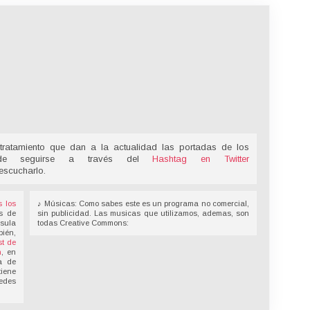
tratamiento que dan a la actualidad las portadas de los
ede seguirse a través del
Hashtag en Twitter
escucharlo.
s los
♪ Músicas: Como sabes este es un programa no comercial,
s de
sin publicidad. Las musicas que utilizamos, ademas, son
nsula
todas Creative Commons:
bién,
t de
n
, en
a de
tiene
redes