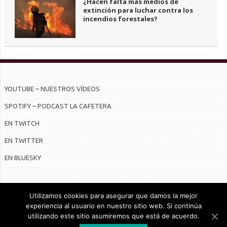
¿Hacen falta más medios de
extinción para luchar contra los
incendios forestales?
YOUTUBE – NUESTROS VÍDEOS
SPOTIFY – PODCAST LA CAFETERA
EN TWITCH
EN TWITTER
EN BLUESKY
Utilizamos cookies para asegurar que damos la mejor
experiencia al usuario en nuestro sitio web. Si continúa
utilizando este sitio asumiremos que está de acuerdo.
© Radiocable en Internet S.L.