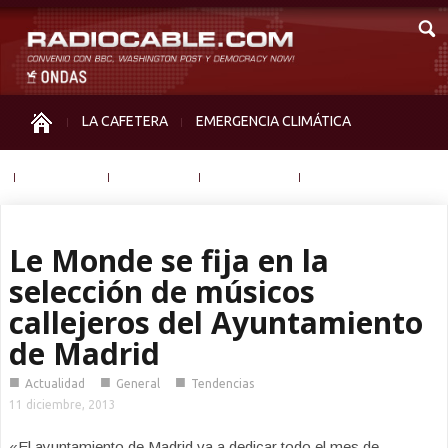
LA CAFETERA
EMERGENCIA CLIMÁTICA
IGUALDAD
MEMORIA
NOS MIRAN
OTRAS
Le Monde se fija en la
selección de músicos
callejeros del Ayuntamiento
de Madrid
■
■
■
Actualidad
General
Tendencias
11 diciembre, 2013
«El ayuntamiento de Madrid va a dedicar todo el mes de