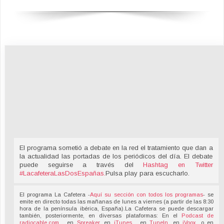
El programa sometió a debate en la red el tratamiento que dan a
la actualidad las portadas de los periódicos del día. El debate
puede seguirse a través del
Hashtag en Twitter
#LacafeteraLasDosEspañas
.
Pulsa play para escucharlo.
El programa La Cafetera -
Aquí su sección con todos los programas
- se
emite en directo todas las mañanas de lunes a viernes (a partir de las 8:30
hora de la península ibérica, España).La Cafetera se puede descargar
también, posteriormente, en diversas plataformas: En el
Podcast de
radiocable.com
, en
Spreaker
, en
iTunes
, en
TuneIn
, en
iVoox
, o en