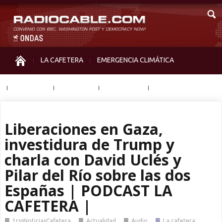
LA CAFETERA
EMERGENCIA CLIMÁTICA
IGUALDAD
MEMORIA
NOS MIRAN
OTRAS
Liberaciones en Gaza,
investidura de Trump y
charla con David Uclés y
Pilar del Río sobre las dos
Españas | PODCAST LA
CAFETERA |
■
■
■
■
1rssNoticiasCafetera
Actualidad
Audio
La cafetera