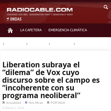
LA CAFETERA
EMERGENCIA CLIMÁTICA
IGUALDAD
MEMORIA
NOS MIRAN
OTRAS
Liberation subraya el
“dilema” de Vox cuyo
discurso sobre el campo es
“incoherente con su
programa neoliberal”
■
■
■
Actualidad
Nos Miran
PORTADA
6 febrero, 2024