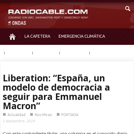
LA CAFETERA
EMERGENCIA CLIMÁTICA
IGUALDAD
MEMORIA
NOS MIRAN
OTRAS
Liberation: “España, un
modelo de democracia a
seguir para Emmanuel
Macron”
■
■
■
Actualidad
Nos Miran
PORTADA
2 septiembre, 2024
Con este contundente titular, una columna en el conocido diario