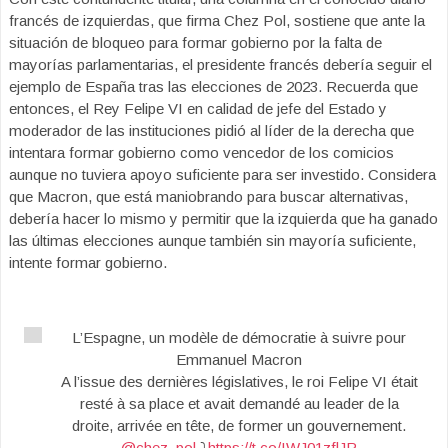
francés de izquierdas, que firma Chez Pol, sostiene que ante la
situación de bloqueo para formar gobierno por la falta de
mayorías parlamentarias, el presidente francés debería seguir el
ejemplo de España tras las elecciones de 2023. Recuerda que
entonces, el Rey Felipe VI en calidad de jefe del Estado y
moderador de las instituciones pidió al líder de la derecha que
intentara formar gobierno como vencedor de los comicios
aunque no tuviera apoyo suficiente para ser investido. Considera
que Macron, que está maniobrando para buscar alternativas,
debería hacer lo mismo y permitir que la izquierda que ha ganado
las últimas elecciones aunque también sin mayoría suficiente,
intente formar gobierno.
L’Espagne, un modèle de démocratie à suivre pour
Emmanuel Macron
A l’issue des dernières législatives, le roi Felipe VI était
resté à sa place et avait demandé au leader de la
droite, arrivée en tête, de former un gouvernement.
@chez_pol
⤵️
https://t.co/IWJ01zflJR