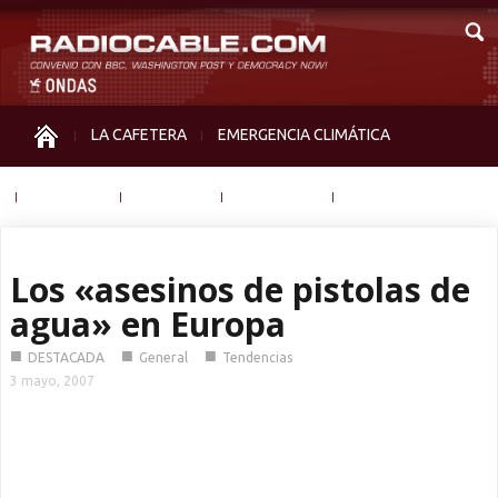
LA CAFETERA
EMERGENCIA CLIMÁTICA
IGUALDAD
MEMORIA
NOS MIRAN
OTRAS
Los «asesinos de pistolas de
agua» en Europa
■
■
■
DESTACADA
General
Tendencias
3 mayo, 2007