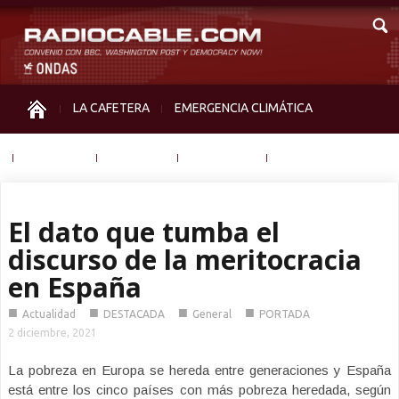
LA CAFETERA
EMERGENCIA CLIMÁTICA
IGUALDAD
MEMORIA
NOS MIRAN
OTRAS
El dato que tumba el
discurso de la meritocracia
en España
■
■
■
■
Actualidad
DESTACADA
General
PORTADA
2 diciembre, 2021
La pobreza en Europa se hereda entre generaciones y España
está entre los cinco países con más pobreza heredada, según