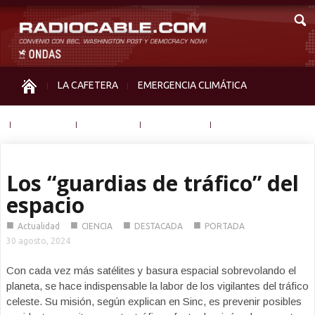
LA CAFETERA
EMERGENCIA CLIMÁTICA
IGUALDAD
MEMORIA
NOS MIRAN
OTRAS
Los “guardias de tráfico” del
espacio
■
■
■
■
Actualidad
CIENCIA
DESTACADA
PORTADA
30 agosto, 2024
Con cada vez más satélites y basura espacial sobrevolando el
planeta, se hace indispensable la labor de los vigilantes del tráfico
celeste. Su misión, según explican en Sinc, es prevenir posibles