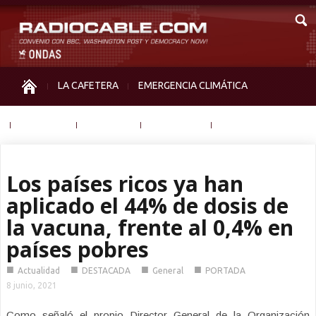
LA CAFETERA
EMERGENCIA CLIMÁTICA
IGUALDAD
MEMORIA
NOS MIRAN
OTRAS
Los países ricos ya han
aplicado el 44% de dosis de
la vacuna, frente al 0,4% en
países pobres
■
■
■
■
Actualidad
DESTACADA
General
PORTADA
8 junio, 2021
Como señaló el propio Director General de la Organización