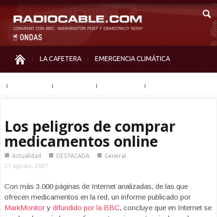
LA CAFETERA
EMERGENCIA CLIMÁTICA
IGUALDAD
MEMORIA
NOS MIRAN
OTRAS
Los peligros de comprar
medicamentos online
■
■
■
Actualidad
DESTACADA
General
21 agosto, 2007
Con más 3.000 páginas de Internet analizadas, de las que
ofrecen medicamentos en la red, un informe publicado por
MarkMonitor
y
difundido por la BBC
, concluye que en Internet se