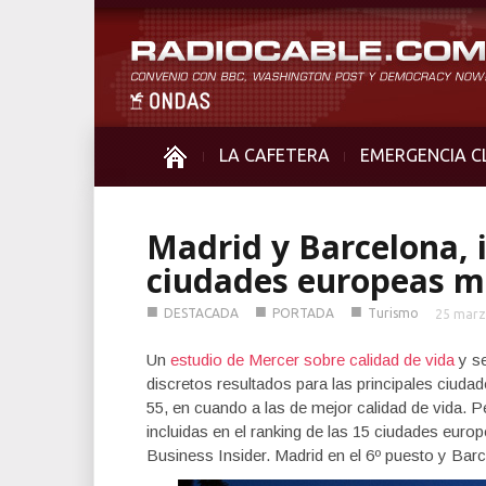
LA CAFETERA
EMERGENCIA C
Madrid y Barcelona, i
ciudades europeas m
■
■
■
DESTACADA
PORTADA
Turismo
25 marz
Un
estudio de Mercer sobre calidad de vida
y se
discretos resultados para las principales ciuda
55, en cuando a las de mejor calidad de vida.
incluidas en el ranking de las 15 ciudades eur
Business Insider. Madrid en el 6º puesto y Barc