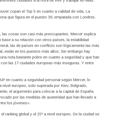
ferentes ciudades a la hora de vivir y trabajar en ellas.
uver copan el Top 5 en cuanto a calidad de vida. La
lona que figura en el puesto 39, empatada con Londres.
s, las cosas son casi más preocupantes. Mercer explica
 base a su relación con otros países, la estabilidad
 general, las de países en conflicto son lógicamente las más
al, están en los puestos más altos. Sin embargo hay
 una nota bastante pobre en cuanto a seguridad y que han
con las 17 ciudades europeas más inseguras. Y entre
84º en cuanto a seguridad personal según Mercer, lo
a nivel europeo, solo superada por Kiev, Belgrado,
nte, el argumento para colocar a la capital de España
ovocado por las medidas de austeridad que han llevado a
tre los jóvenes».
el ranking global y el 15º a nivel europeo. De la ciudad se