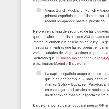
ejecutivos conozcan los pros y contras de las di
Viena, Zurich, Auckland, Munich y Vanco
primera española en esta lista es Barce
Madrid no aparece hasta el puesto 55.
Pero en el ranking de seguridad de las ciudade
que ha elaborado su lista sobre 230 ciudades en
interna, el crimen y la aplicación de la ley. En
inseguras, mientras que las europeas, en gener
varias ciudades del Viejo Continente que sacan
motivado que
Business Insider haga un ranking
ellas, figuran Madrid y Barcelona.
La capital española ocupa el puesto en 
que la coloca como la 6º más insegura 
Atenas, Sofía y Budapest. Paradójicame
en este lugar es el «malestar social pr
un desempleo masivo, especialmente en
Barcelona, por su parte, ocupa el puesto 64º en 