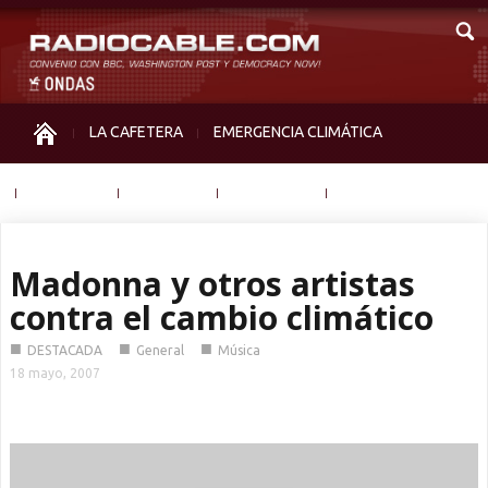
LA CAFETERA
EMERGENCIA CLIMÁTICA
IGUALDAD
MEMORIA
NOS MIRAN
OTRAS
Madonna y otros artistas
contra el cambio climático
■
■
■
DESTACADA
General
Música
18 mayo, 2007