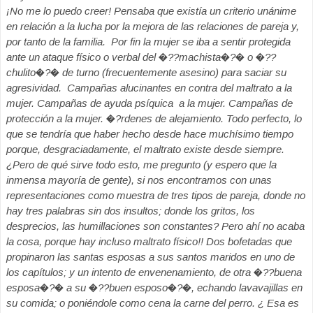
¡No me lo puedo creer! Pensaba que existía un criterio unánime
en relación a la lucha por la mejora de las relaciones de pareja y,
por tanto de la familia. Por fin la mujer se iba a sentir protegida
ante un ataque físico o verbal del �??machista�?� o �??
chulito�?� de turno (frecuentemente asesino) para saciar su
agresividad. Campañas alucinantes en contra del maltrato a la
mujer. Campañas de ayuda psíquica a la mujer. Campañas de
protección a la mujer. �?rdenes de alejamiento. Todo perfecto, lo
que se tendría que haber hecho desde hace muchísimo tiempo
porque, desgraciadamente, el maltrato existe desde siempre.
¿Pero de qué sirve todo esto, me pregunto (y espero que la
inmensa mayoría de gente), si nos encontramos con unas
representaciones como muestra de tres tipos de pareja, donde no
hay tres palabras sin dos insultos; donde los gritos, los
desprecios, las humillaciones son constantes? Pero ahí no acaba
la cosa, porque hay incluso maltrato físico!! Dos bofetadas que
propinaron las santas esposas a sus santos maridos en uno de
los capítulos; y un intento de envenenamiento, de otra �??buena
esposa�?� a su �??buen esposo�?�, echando lavavajillas en
su comida; o poniéndole como cena la carne del perro. ¿ Esa es