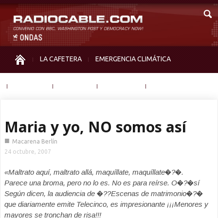
LA CAFETERA
EMERGENCIA CLIMÁTICA
IGUALDAD
MEMORIA
NOS MIRAN
OTRAS
Maria y yo, NO somos así
■
Macarena Berlín
24 octubre, 2007
«Maltrato aquí, maltrato allá, maquíllate, maquíllate�?�.
Parece una broma, pero no lo es. No es para reírse. O�?�sí
Según dicen, la audiencia de �??Escenas de matrimonio�?�
que diariamente emite Telecinco, es impresionante ¡¡¡Menores y
mayores se tronchan de risa!!!