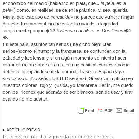
económico del medio (hablando en plata, que »
la pela, es la
pela
«) como, en realidad, se da en la práctica. O sea, querida
Maria, que éste tipo de «
creación
» no parece que vulnere ningún
derecho fundamental, ni que cruce la raya de la legalidad,
simplemente porque �??
Poderoso caballero es Don Dinero
�?
�.
En éste país, asuntos tan serios ( he dicho bien: «tan
serios»)como el humor y la franqueza, se confunden con la
zafiedad y la ofensa, y si en algún momento se intenta hacer
entrar en razón sobre el tema es muy habitual escuchar como
defensa, apropiándose de la cómoda frase : »
España y yo,
somos así
«. ¡No señor, USTED será así! Si eso va implícito en
nuestros colores rojo y gualda, yo Macarena Berlín, me quedo
con los Kleenex que además de ser blancos, son de usar y tirar
cuando no me gustan.
ARTÍCULO PREVIO
Internet opina: "La izquierda no puede perder la