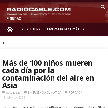
LA CAFETERA
EMERGENCIA CLIMÁTICA
IGUALDAD
MEMORIA
NOS MIRAN
OTRAS
Más de 100 niños mueren
cada día por la
contaminación del aire en
Asia
■
■
■
Actualidad
EMERGENCIA CLIMÁTICA
PORTADA
18 febrero, 2025
Alrededor de 500 millones de niños en Asia Oriental y el Pacífico