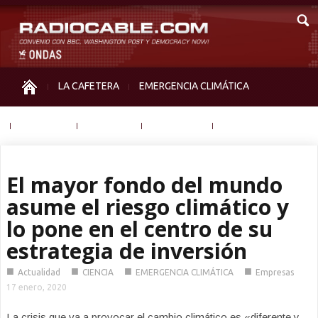
LA CAFETERA
EMERGENCIA CLIMÁTICA
IGUALDAD
MEMORIA
NOS MIRAN
OTRAS
El mayor fondo del mundo
asume el riesgo climático y
lo pone en el centro de su
estrategia de inversión
■
■
■
■
Actualidad
CIENCIA
EMERGENCIA CLIMÁTICA
Empresas
17 enero, 2020
La crisis que va a provocar el cambio climático es «diferente y