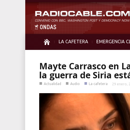
LA CAFETERA
EMERGENCIA C
Mayte Carrasco en La
la guerra de Siria es
■
■
■
Actualidad
Audio
La cafetera
29 enero, 