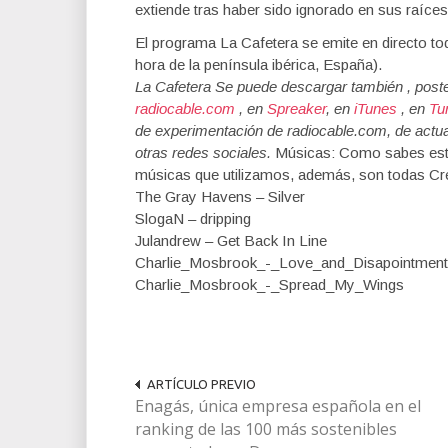
extiende tras haber sido ignorado en sus raíces
El programa La Cafetera se emite en directo tod
hora de la península ibérica, España).
La Cafetera Se puede descargar también , poste
radiocable.com
, en
Spreaker
, en
iTunes
, en
Tu
de experimentación de radiocable.com, de actual
otras redes sociales.
Músicas: Como sabes este
músicas que utilizamos, además, son todas C
The Gray Havens – Silver
SlogaN – dripping
Julandrew – Get Back In Line
Charlie_Mosbrook_-_Love_and_Disapointment
Charlie_Mosbrook_-_Spread_My_Wings
ARTÍCULO PREVIO
Enagás, única empresa española en el
ranking de las 100 más sostenibles