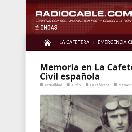
LA CAFETERA
EMERGENCIA C
Memoria en La Cafete
Civil española
■
■
■
■
Actualidad
Audio
La cafetera
Memori