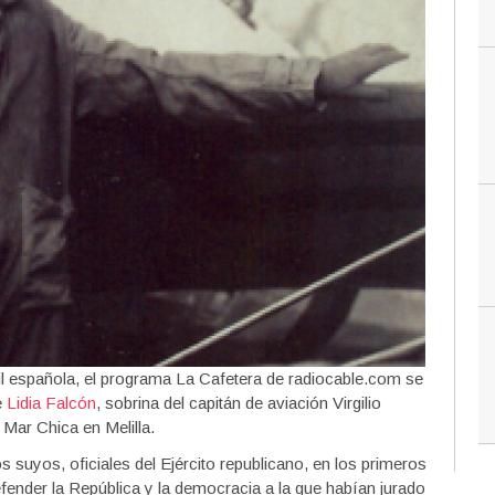
ivil española, el programa La Cafetera de radiocable.com se
e
Lidia Falcón
, sobrina del capitán de aviación Virgilio
 Mar Chica en Melilla.
os suyos, oficiales del Ejército republicano, en los primeros
fender la República y la democracia a la que habían jurado