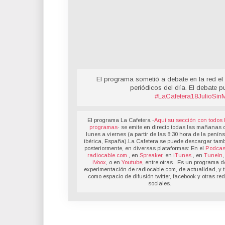
El programa sometió a debate en la red el 
periódicos del día. El debate p
#LaCafetera18JulioSin
El programa La Cafetera -
Aquí su sección con todos 
programas
- se emite en directo todas las mañanas 
lunes a viernes (a partir de las 8:30 hora de la penín
ibérica, España).La Cafetera se puede descargar tamb
posteriormente, en diversas plataformas: En el
Podcas
radiocable.com
, en
Spreaker
, en
iTunes
, en
TuneIn
,
iVoox
, o en
Youtube,
entre otras . Es un programa d
experimentación de radiocable.com, de actualidad, y t
como espacio de difusión twitter, facebook y otras re
sociales.