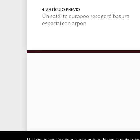
ARTÍCULO PREVIO
Un satélite europeo recogerá basura
espacial con arpón
© Radiocable en Internet S.L.
Utilizamos cookies para asegurar que damos la mejor exper