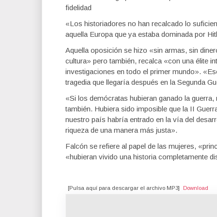
fidelidad
«Los historiadores no han recalcado lo suficien
aquella Europa que ya estaba dominada por Hitle
Aquella oposición se hizo «sin armas, sin dine
cultura» pero también, recalca «con una élite int
investigaciones en todo el primer mundo». «Es
tragedia que llegaría después en la Segunda G
«Si los demócratas hubieran ganado la guerra, 
también. Hubiera sido imposible que la II Guer
nuestro país habría entrado en la vía del desarr
riqueza de una manera más justa».
Falcón se refiere al papel de las mujeres, «pri
«hubieran vivido una historia completamente dis
[Pulsa aquí para descargar el archivo MP3]
Download