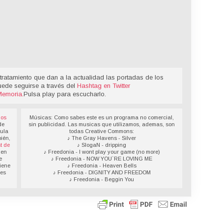
tratamiento que dan a la actualidad las portadas de los
uede seguirse a través del
Hashtag en Twitter
Memoria
.
Pulsa play para escucharlo.
los
Músicas: Como sabes este es un programa no comercial,
de
sin publicidad. Las musicas que utilizamos, ademas, son
sula
todas Creative Commons:
ién,
♪ The Gray Havens - Silver
t de
♪ SlogaN - dripping
 en
♪ Freedonia - I wont play your game (no more)
e
♪ Freedonia - NOW YOU`RE LOVING ME
iene
♪ Freedonia - Heaven Bells
des
♪ Freedonia - DIGNITY AND FREEDOM
♪ Freedonia - Beggin You