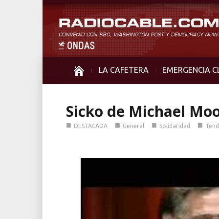
LA CAFETERA
EMERGENCIA C
Sicko de Michael Moor
■
■
■
■
DESTACADA
General
Solidaridad
Tend