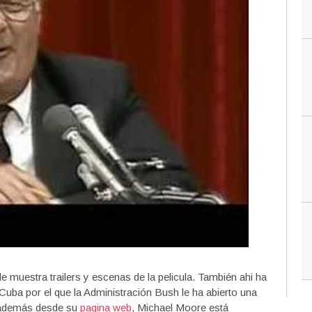
 muestra trailers y escenas de la pelicula. También ahi ha
uba por el que la Administración Bush le ha abierto una
Y además desde su
pagina web
, Michael Moore está