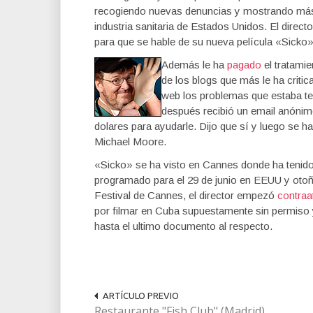
recogiendo nuevas denuncias y mostrando más
industria sanitaria de Estados Unidos. El direct
para que se hable de su nueva película «Sick
Además le ha
pagado
el tratamie
de los blogs que más le ha critic
web los problemas que estaba te
después recibió un email anónim
dolares para ayudarle. Dijo que sí y luego se h
Michael Moore.
«Sicko» se ha visto en Cannes donde ha tenid
programado para el 29 de junio en EEUU y otoño
Festival de Cannes, el director empezó
contra
por filmar en Cuba supuestamente sin permiso y 
hasta el ultimo documento al respecto.
ARTÍCULO PREVIO
Restaurante "Fish Club" (Madrid)