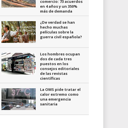
comercio: 73 acuerdos
en 4 años y un 350%
más de demanda
¿De verdad se han
hecho muchas
películas sobre la
guerra civil española?
Los hombres ocupan
dos de cada tres
puestos en los
consejos editoriales
de las revistas
científicas
La OMS pide tratar el
calor extremo como
una emergencia
sanitaria