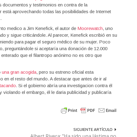
 documentos y testimonios en contra de la
or está aprovechando todas las posibilidades de Internet
o».
nto medico a Jim Kenefick, el autor de
Moorewatch
, uno
ado y sigue criticándole. Al parecer, Kenefick escribió en su
niendo para pagar el seguro médico de su mujer. Poco
o, preguntándole si aceptaría una donación de 12.000
a enterado que el filantropo anónimo no es otro que
o
una gran acogida
, pero su estreno oficial esta
 en el resto del mundo. A destacar que antes de ir al
atacando
. Si el gobierno abría una investigacion contra él
violando el embargo, él le daria publicidad y publicaría
SIGUIENTE ARTÍCULO
Albert Rivera: "Ha sido una lástima no