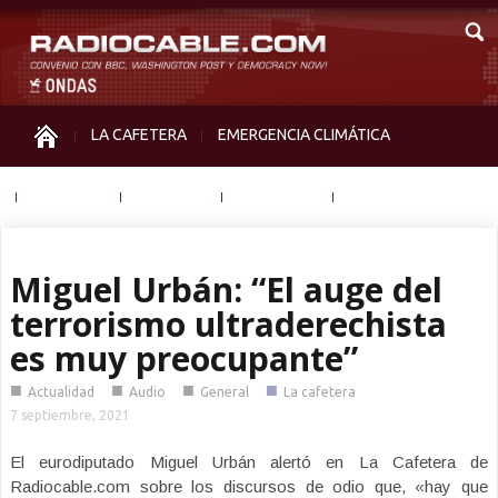
LA CAFETERA
EMERGENCIA CLIMÁTICA
IGUALDAD
MEMORIA
NOS MIRAN
OTRAS
Miguel Urbán: “El auge del
terrorismo ultraderechista
es muy preocupante”
■
■
■
■
Actualidad
Audio
General
La cafetera
7 septiembre, 2021
El eurodiputado Miguel Urbán alertó en La Cafetera de
Radiocable.com sobre los discursos de odio que, «hay que