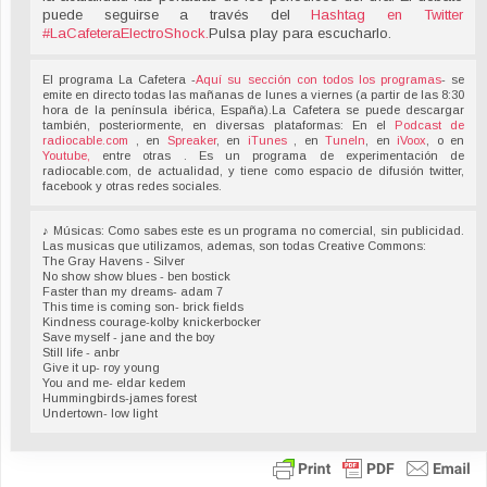
puede seguirse a través del
Hashtag en Twitter
#LaCafeteraElectroShock
.
Pulsa play para escucharlo.
El programa La Cafetera -
Aquí su sección con todos los programas
- se
emite en directo todas las mañanas de lunes a viernes (a partir de las 8:30
hora de la península ibérica, España).La Cafetera se puede descargar
también, posteriormente, en diversas plataformas: En el
Podcast de
radiocable.com
, en
Spreaker
, en
iTunes
, en
TuneIn
, en
iVoox
, o en
Youtube,
entre otras . Es un programa de experimentación de
radiocable.com, de actualidad, y tiene como espacio de difusión twitter,
facebook y otras redes sociales.
♪ Músicas: Como sabes este es un programa no comercial, sin publicidad.
Las musicas que utilizamos, ademas, son todas Creative Commons:
The Gray Havens - Silver
No show show blues - ben bostick
Faster than my dreams- adam 7
This time is coming son- brick fields
Kindness courage-kolby knickerbocker
Save myself - jane and the boy
Still life - anbr
Give it up- roy young
You and me- eldar kedem
Hummingbirds-james forest
Undertown- low light