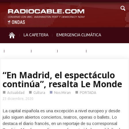
LA CAFETERA
EMERGENCIA CLIMÁTICA
IGUALDAD
MEMORIA
NOS MIRAN
OTRAS
“En Madrid, el espectáculo
continúa”, resalta Le Monde
■
■
■
■
Actualidad
Cultura
Nos Miran
PORTADA
23 diciembre, 2020
La capital española es una excepción a nivel europeo y desde
julio siguen abiertos conciertos, teatros, operas o ballets. Lo
destaca el diario francés, en un reportaje de su corresponsal