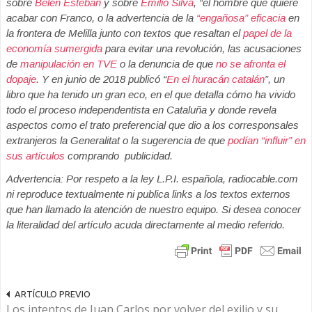
sobre
Belén Esteban
y sobre
Emilio Silva
, “el hombre que quiere
acabar con Franco, o la advertencia de la
“engañosa” eficacia
en
la frontera de Melilla junto con textos que resaltan el
papel de la
economía sumergida
para evitar una revolución, las acusaciones
de
manipulación en TVE
o la denuncia de que
no se afronta el
dopaje
. Y en junio de 2018 publicó “
En el huracán catalán
”, un
libro que ha tenido un gran eco, en el que detalla cómo ha vivido
todo el proceso independentista en Cataluña y donde revela
aspectos como el trato preferencial que dio a los corresponsales
extranjeros la Generalitat o la sugerencia de que
podían “influir” en
sus artículos
comprando publicidad.
Advertencia: Por respeto a la ley L.P.I. española, radiocable.com
ni reproduce textualmente ni publica links a los textos externos
que han llamado la atención de nuestro equipo. Si desea conocer
la literalidad del artículo acuda directamente al medio referido.
ARTÍCULO PREVIO
Los intentos de Juan Carlos por volver del exilio y su