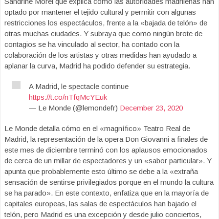
Sandrine Morel que explica como las autoridades madrileñas han
optado por mantener el tejido cultural y permitir con algunas
restricciones los espectáculos, frente a la «bajada de telón» de
otras muchas ciudades. Y subraya que como ningún brote de
contagios se ha vinculado al sector, ha contado con la
colaboración de los artistas y otras medidas han ayudado a
aplanar la curva, Madrid ha podido defender su estrategia.
A Madrid, le spectacle continue
https://t.co/nTfqMcYEuk
— Le Monde (@lemondefr)
December 23, 2020
Le Monde detalla cómo en el «magnífico» Teatro Real de
Madrid, la representación de la opera Don Giovanni a finales de
este mes de diciembre terminó con los aplausos emocionados
de cerca de un millar de espectadores y un «sabor particular». Y
apunta que probablemente esto último se debe a la «extraña
sensación de sentirse privilegiados porque en el mundo la cultura
se ha parado». En este contexto, enfatiza que en la mayoría de
capitales europeas, las salas de espectáculos han bajado el
telón, pero Madrid es una excepción y desde julio conciertos,