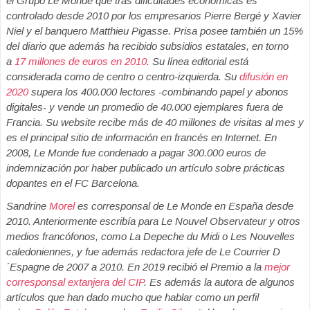
el Grupo Le Monde que tras dificultades económicas
es
controlado desde 2010 por los empresarios Pierre Bergé y
Xavier
Niel
y el banquero Matthieu Pigasse.
Prisa posee también un 15%
del diario que además ha recibido subsidios estatales, en torno
a
17 millones de euros en 2010
. Su línea editorial está
considerada como de centro o centro-izquierda. Su
difusión en
2020
supera los 400.000 lectores -combinando papel y abonos
digitales- y vende un promedio de 40.000 ejemplares fuera de
Francia. Su website recibe más de 40 millones de visitas al mes y
es el principal sitio de información en francés en Internet. En
2008, Le Monde fue condenado a pagar 300.000 euros de
indemnización por haber publicado un artículo sobre prácticas
dopantes en el FC Barcelona.
Sandrine
Morel
es corresponsal de Le Monde en España desde
2010. Anteriormente escribía para Le Nouvel Observateur y otros
medios francófonos, como La Depeche du Midi o Les Nouvelles
caledoniennes, y fue además redactora jefe de Le Courrier D
´Espagne de 2007 a 2010. En 2019 recibió el Premio a la
mejor
corresponsal extanjera del CIP
. Es además la autora de algunos
artículos que han dado mucho que hablar como un perfil