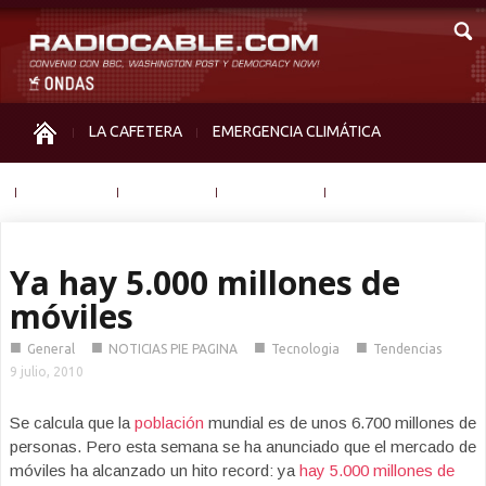
LA CAFETERA
EMERGENCIA CLIMÁTICA
IGUALDAD
MEMORIA
NOS MIRAN
OTRAS
Ya hay 5.000 millones de
móviles
■
■
■
■
General
NOTICIAS PIE PAGINA
Tecnologia
Tendencias
9 julio, 2010
Se calcula que la
población
mundial es de unos 6.700 millones de
personas. Pero esta semana se ha anunciado que el mercado de
móviles ha alcanzado un hito record: ya
hay 5.000 millones de