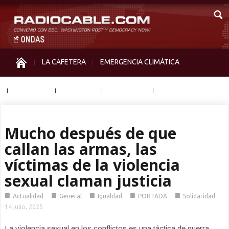
LA CAFETERA
EMERGENCIA CLIMÁTICA
IGUALDAD
MEMORIA
NOS MIRAN
OTRAS
Mucho después de que
callan las armas, las
víctimas de la violencia
sexual claman justicia
■
■
■
■
■
Actualidad
General
Igualdad
PORTADA
Solidaridad
14 julio, 2025
La violencia sexual en los conflictos es una táctica de guerra,