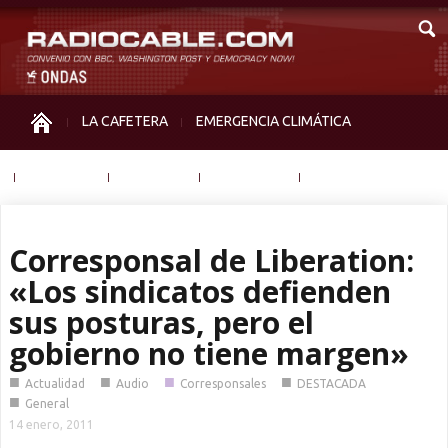
LA CAFETERA
EMERGENCIA CLIMÁTICA
IGUALDAD
MEMORIA
NOS MIRAN
OTRAS
Corresponsal de Liberation:
«Los sindicatos defienden
sus posturas, pero el
gobierno no tiene margen»
■
■
■
■
Actualidad
Audio
Corresponsales
DESTACADA
■
General
14 enero, 2011