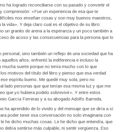
mo ha logrado reconciliarse con su pasado y convertir el
y comprensión: «Fue un experiencia de esa que te
difíciles nos enseñan cosas y son muy buenos maestros,
a vida». Y deja claro cual es el objetivo de su libro:
mo un granito de arena a la esperanza y un poco también a
ceso de acoso y las consecuencias para la persona que lo
o personal, sino también un reflejo de una sociedad que ha
quellos años, enfrentó la indiferencia e incluso la
do mucha suerte porque no tenía mucho con lo que
os motivos del título del libro y pienso que esa verdad
 ese espíritu bueno. Me quedé muy sola, pero no
er al lado personas que que tenían esa misma luz y que me
reo que yo hubiera podido sobrevivir». Y entre estos
nio García Ferreras y a su abogado Adolfo Barreda.
 ha aprendido de lo vivido y del mensaje que se diría a sí
ara poder tener esa conversación no solo imaginaria con
Y le he dicho muchas cosas. Le he dicho que entendía, que
no debía sentirse más culpable, ni sentir vergüenza. Eso