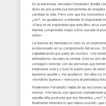
En la entrevista, Nevenka Fernandez detalla có
dolor en una poderosa herramienta de empatía 
cambian la vida. Pero creo que los momentos 
¿no?, en ayudarnos a entender lo importante en l
«Para mi es importante que este libro sirva co
intentar comprender mejor cómo sucede el pro
sufre»
La historia de Nevenka no solo es un testimoni
evolucionado en su comprensión del acoso. En a
culpabilización por parte de muchos: «He teni
defenderme, excepto la verdad. Este es uno de l
consigue conectar con las personas que tienen
totalmente sola y y tuve la suerte pues de ten
quisieron ayudar y me ayudaron. Sin ellas no c
«hombres buenos» menciona al periodista Anto
Finalmente Fernández habla de las lecciones que
misma: «He hecho ese ejercicio mentalmente p
aquella niña jovencita que era Nevenka, ¿no? 
finalmente entendía lo que había ocurrido, que 