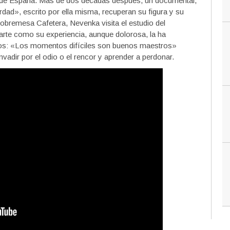
lir de España. Más de dos décadas después, un documental,
erdad», escrito por ella misma, recuperan su figura y su
Sobremesa Cafetera, Nevenka visita el estudio del
te como su experiencia, aunque dolorosa, la ha
hos: «Los momentos difíciles son buenos maestros»
vadir por el odio o el rencor y aprender a perdonar.