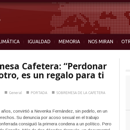
LIMÁTICA
IGUALDAD
MEMORIA
NOS MIRAN
OT
mesa Cafetera: “Perdonar
otro, es un regalo para ti
■
■
■
General
PORTADA
SOBREMESA DE LA CAFETERA
 años, convirtió a Nevenka Fernández, sin pedirlo, en un
derechos. Su denuncia por acoso sexual en el trabajo
nferrada consiguió la primera condena a un político. Pero