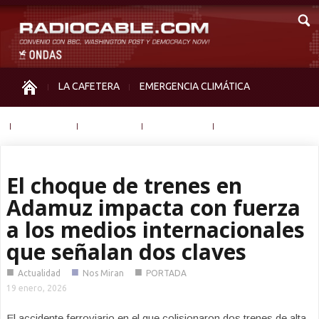
LA CAFETERA
EMERGENCIA CLIMÁTICA
IGUALDAD
MEMORIA
NOS MIRAN
OTRAS
El choque de trenes en
Adamuz impacta con fuerza
a los medios internacionales
que señalan dos claves
■
■
■
Actualidad
Nos Miran
PORTADA
19 enero, 2026
El accidente ferroviario en el que colisionaron dos trenes de alta