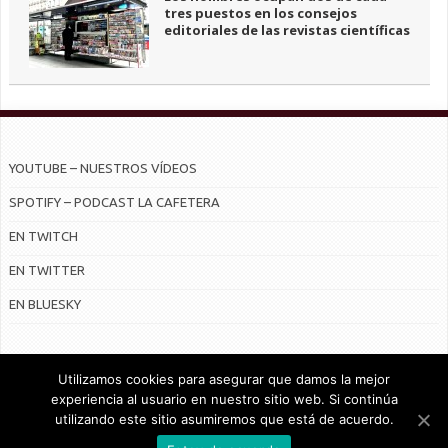
tres puestos en los consejos
editoriales de las revistas científicas
YOUTUBE – NUESTROS VÍDEOS
SPOTIFY – PODCAST LA CAFETERA
EN TWITCH
EN TWITTER
EN BLUESKY
Utilizamos cookies para asegurar que damos la mejor
experiencia al usuario en nuestro sitio web. Si continúa
utilizando este sitio asumiremos que está de acuerdo.
© Radiocable en Internet S.L.