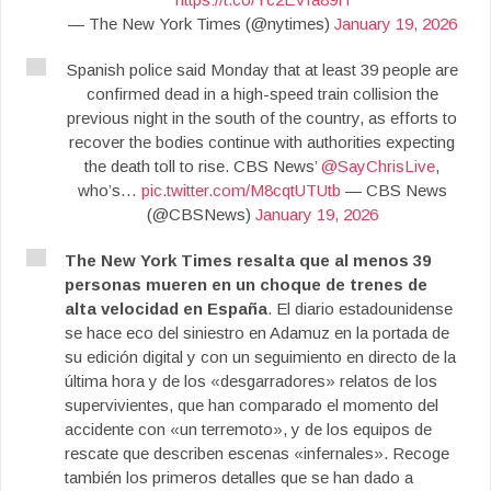
— The New York Times (@nytimes)
January 19, 2026
Spanish police said Monday that at least 39 people are
confirmed dead in a high-speed train collision the
previous night in the south of the country, as efforts to
recover the bodies continue with authorities expecting
the death toll to rise. CBS News’
@SayChrisLive
,
who’s…
pic.twitter.com/M8cqtUTUtb
— CBS News
(@CBSNews)
January 19, 2026
The New York Times resalta que al menos 39
personas mueren en un choque de trenes de
alta velocidad en España
. El diario estadounidense
se hace eco del siniestro en Adamuz en la portada de
su edición digital y con un seguimiento en directo de la
última hora y de los «desgarradores» relatos de los
supervivientes, que han comparado el momento del
accidente con «un terremoto», y de los equipos de
rescate que describen escenas «infernales». Recoge
también los primeros detalles que se han dado a