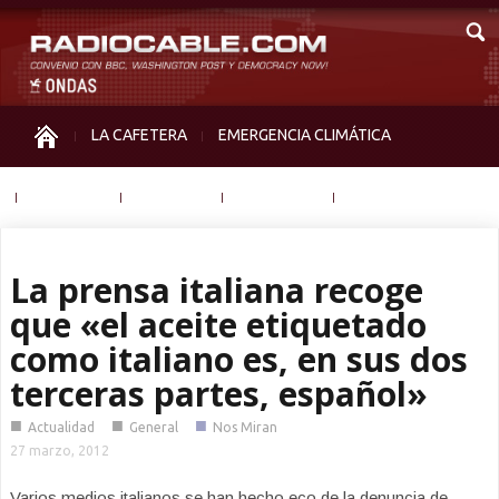
LA CAFETERA
EMERGENCIA CLIMÁTICA
IGUALDAD
MEMORIA
NOS MIRAN
OTRAS
La prensa italiana recoge
que «el aceite etiquetado
como italiano es, en sus dos
terceras partes, español»
■
■
■
Actualidad
General
Nos Miran
27 marzo, 2012
Varios medios italianos se han hecho eco de la denuncia de