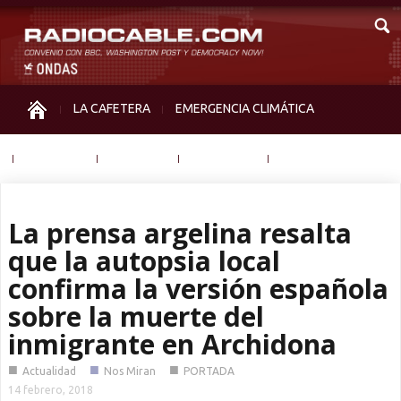
LA CAFETERA
EMERGENCIA CLIMÁTICA
IGUALDAD
MEMORIA
NOS MIRAN
OTRAS
La prensa argelina resalta
que la autopsia local
confirma la versión española
sobre la muerte del
inmigrante en Archidona
■
■
■
Actualidad
Nos Miran
PORTADA
14 febrero, 2018