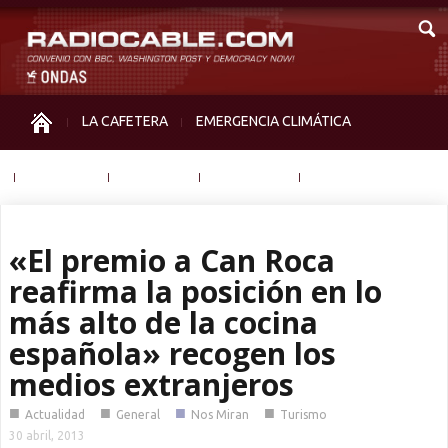
LA CAFETERA
EMERGENCIA CLIMÁTICA
IGUALDAD
MEMORIA
NOS MIRAN
OTRAS
«El premio a Can Roca
reafirma la posición en lo
más alto de la cocina
española» recogen los
medios extranjeros
■
■
■
■
Actualidad
General
Nos Miran
Turismo
30 abril, 2013