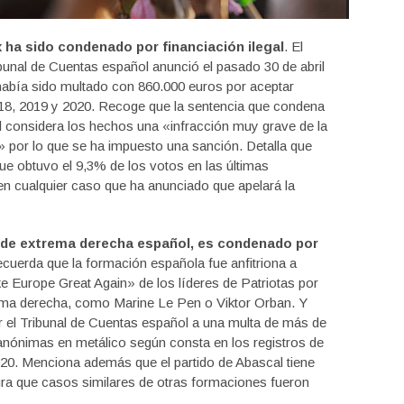
 ha sido condenado por financiación ilegal
. El
ibunal de Cuentas español anunció el pasado 30 de abril
había sido multado con 860.000 euros por aceptar
018, 2019 y 2020. Recoge que la sentencia que condena
al considera los hechos una «infracción muy grave de la
s» por lo que se ha impuesto una sanción. Detalla que
ue obtuvo el 9,3% de los votos en las últimas
n cualquier caso que ha anunciado que apelará la
o de extrema derecha español, es condenado por
 recuerda que la formación española fue anfitriona a
ke Europe Great Again» de los líderes de Patriotas por
rema derecha, como Marine Le Pen o Viktor Orban. Y
 el Tribunal de Cuentas español a una multa de más de
nónimas en metálico según consta en los registros de
20. Menciona además que el partido de Abascal tiene
gura que casos similares de otras formaciones fueron