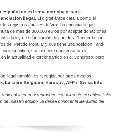
o español de extrema derecha y «anti-
anciación ilegal
. El digital árabe detalla como el
ar los registros anuales de Vox, ha anunciado que
multa de más de 860.000 euros por aceptar donaciones
viola la ley de financiación de partidos. Recuerda que
s del Partido Popular y que tiene una posición «anti-
a, euroescéptica, socialmente conservadora y
n la actualidad el tercer partido en el Congreso, pero
ón ilegal también es recogida por otros medios
nk
,
La Libre Belgique
,
Euractiv
,
AFP
o
Swiss Info
.
a, radiocable.com ni reproduce textualmente ni publica links
n de nuestro equipo. Si desea conocer la literalidad del