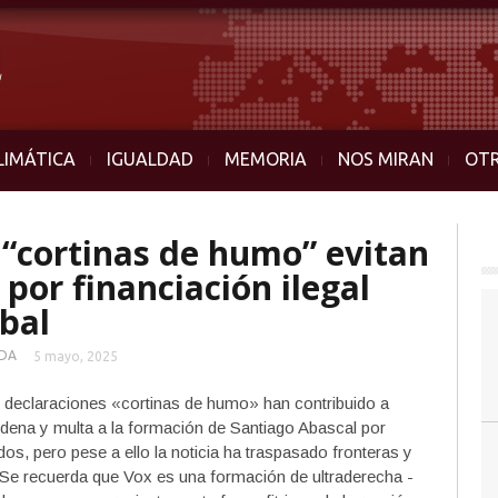
LIMÁTICA
IGUALDAD
MEMORIA
NOS MIRAN
OT
 “cortinas de humo” evitan
por financiación ilegal
obal
DA
5 mayo, 2025
s declaraciones «cortinas de humo» han contribuido a
ondena y multa a la formación de Santiago Abascal por
idos, pero pese a ello la noticia ha traspasado fronteras y
 Se recuerda que Vox es una formación de ultraderecha -