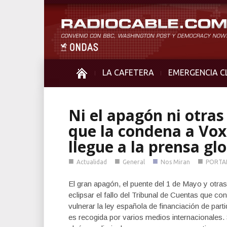
LA CAFETERA
EMERGENCIA C
Ni el apagón ni otras
que la condena a Vox 
llegue a la prensa gl
■
■
■
■
Actualidad
General
Nos Miran
PORTA
El gran apagón, el puente del 1 de Mayo y otra
eclipsar el fallo del Tribunal de Cuentas que c
vulnerar la ley española de financiación de part
es recogida por varios medios internacionales.