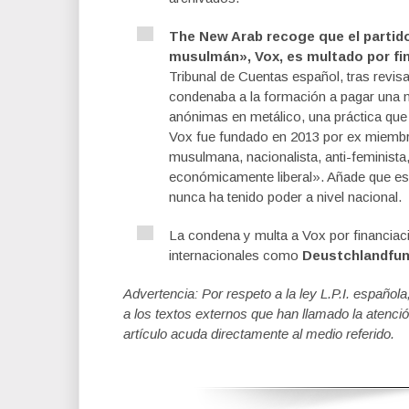
The New Arab recoge que el partid
musulmán», Vox, es multado por fin
Tribunal de Cuentas español, tras revis
condenaba a la formación a pagar una 
anónimas en metálico, una práctica que 
Vox fue fundado en 2013 por ex miembro
musulmana, nacionalista, anti-feminist
económicamente liberal». Añade que es e
nunca ha tenido poder a nivel nacional.
La condena y multa a Vox por financiaci
internacionales como
Deustchlandfu
Advertencia: Por respeto a la ley L.P.I. español
a los textos externos que han llamado la atenció
artículo acuda directamente al medio referido.