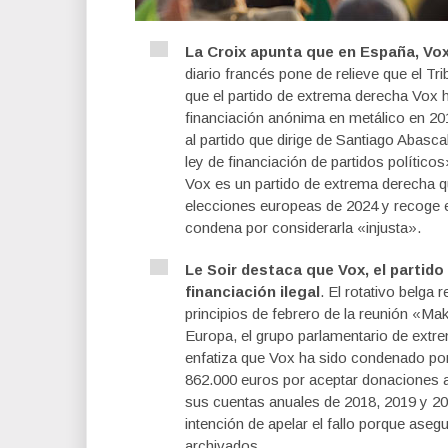
La Croix apunta que en España, Vox
diario francés pone de relieve que el Tr
que el partido de extrema derecha Vox 
financiación anónima en metálico en 2
al partido que dirige de Santiago Abasc
ley de financiación de partidos político
Vox es un partido de extrema derecha q
elecciones europeas de 2024 y recoge e
condena por considerarla «injusta».
Le Soir destaca que Vox, el partid
financiación ilegal
. El rotativo belga
principios de febrero de la reunión «Ma
Europa, el grupo parlamentario de ext
enfatiza que Vox ha sido condenado por
862.000 euros por aceptar donaciones a
sus cuentas anuales de 2018, 2019 y 20
intención de apelar el fallo porque ase
archivados.