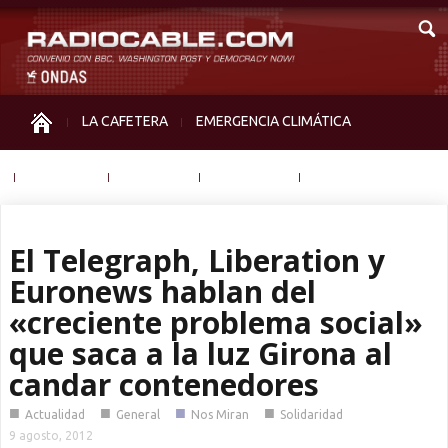
LA CAFETERA
EMERGENCIA CLIMÁTICA
IGUALDAD
MEMORIA
NOS MIRAN
OTRAS
El Telegraph, Liberation y
Euronews hablan del
«creciente problema social»
que saca a la luz Girona al
candar contenedores
■
■
■
■
Actualidad
General
Nos Miran
Solidaridad
9 agosto, 2012