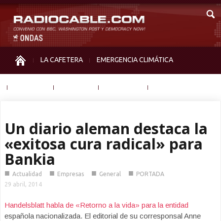
LA CAFETERA
EMERGENCIA CLIMÁTICA
IGUALDAD
MEMORIA
NOS MIRAN
OTRAS
Un diario aleman destaca la
«exitosa cura radical» para
Bankia
■
■
■
■
Actualidad
Empresas
General
PORTADA
29 abril, 2014
Handelsblatt habla de «Retorno a la vida» para la entidad
española nacionalizada. El editorial de su corresponsal Anne