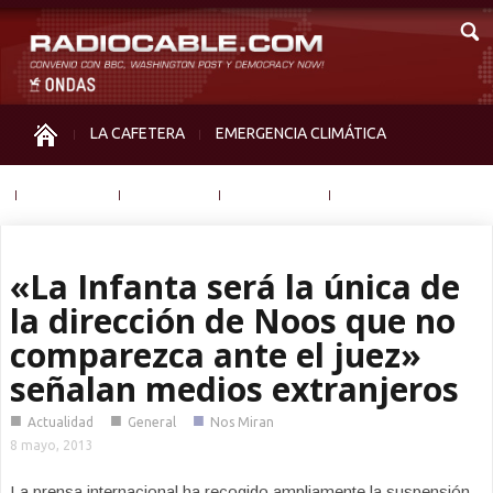
LA CAFETERA
EMERGENCIA CLIMÁTICA
IGUALDAD
MEMORIA
NOS MIRAN
OTRAS
«La Infanta será la única de
la dirección de Noos que no
comparezca ante el juez»
señalan medios extranjeros
■
■
■
Actualidad
General
Nos Miran
8 mayo, 2013
La prensa internacional ha recogido ampliamente la suspensión