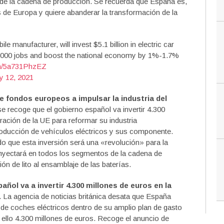
 de la cadena de producción. Se recuerda que España es,
s de Europa y quiere abanderar la transformación de la
 manufacturer, will invest $5.1 billion in electric car
,000 jobs and boost the national economy by 1%-1.7%
om/5a731PhzEZ
ly 12, 2021
 fondos europeos a impulsar la industria del
e recoge que el gobierno español va invertir 4.300
ación de la UE para reformar su industria
producción de vehículos eléctricos y sus componente.
 que esta inversión será una «revolución» para la
nyectará en todos los segmentos de la cadena de
n de lito al ensamblaje de las baterías.
ñol va a invertir 4.300 millones de euros en la
. La agencia de noticias británica desata que España
de coches eléctricos dentro de su amplio plan de gasto
a ello 4.300 millones de euros. Recoge el anuncio de