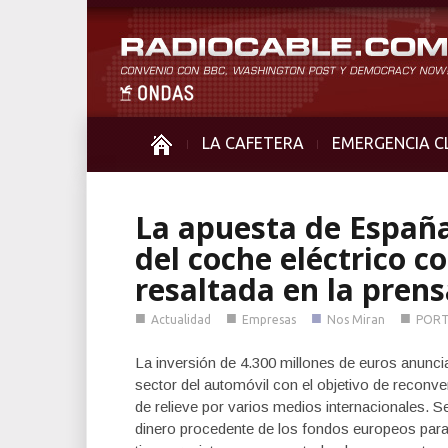
LA CAFETERA
EMERGENCIA C
La apuesta de España
del coche eléctrico c
resaltada en la prens
■
■
■
■
Actualidad
Empresas
Nos Miran
POR
La inversión de 4.300 millones de euros anunc
sector del automóvil con el objetivo de reconver
de relieve por varios medios internacionales. S
dinero procedente de los fondos europeos para