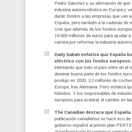
Pedro Sánchez y su afirmación de que E
industria automovilística en Europa y va
darán fondos a las empresas que van a c
España, pero también a la cadenas de e
cree que además de los fondos europeos,
19.000 millones de euros para ayudar a
carrera por reformar la industria automov
Daily Sabah enfatiza que España bu
eléctrico con los fondos europeos
intentando que todo el país entre en el
destinar buena parte de los fondos eur
produjo en 2020, 2,2 millones de coche
Europa, tras Alemania. Pero enfatiza q
híbridos. Y los responsables de industr
europeos para acelerar el cambio en la
The Canadian destaca que España «
publicación canadiense se hace eco de l
gobierno español al primer plan PERTE
Transformación Económica) centrado en 