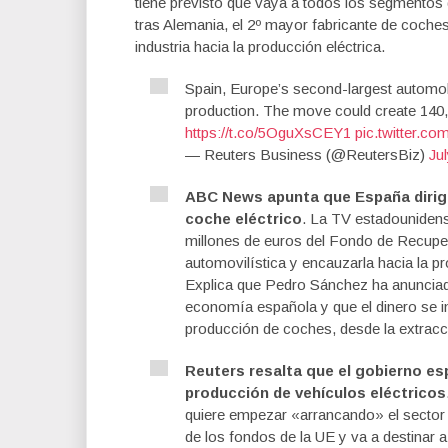
tiene previsto que vaya a todos los segmentos
tras Alemania, el 2º mayor fabricante de coche
industria hacia la producción eléctrica.
Spain, Europe’s second-largest automobile
production. The move could create 140
https://t.co/5OguXsCEY1
pic.twitter.c
— Reuters Business (@ReutersBiz)
Ju
ABC News apunta que España dirige
coche eléctrico
. La TV estadounidens
millones de euros del Fondo de Recuper
automovilística y encauzarla hacia la 
Explica que Pedro Sánchez ha anunciado
economía española y que el dinero se i
producción de coches, desde la extracció
Reuters resalta que el gobierno espa
producción de vehículos eléctricos
quiere empezar «arrancando» el sector 
de los fondos de la UE y va a destinar 